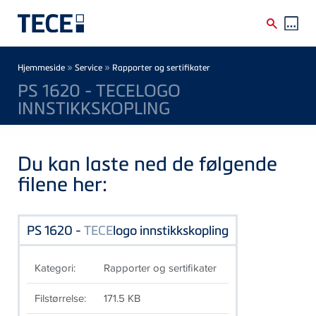
Skip to main content
Breadcrumb
»
»
Hjemmeside
Service
Rapporter og sertifikater
PS 1620 - TECELOGO
INNSTIKKSKOPLING
Du kan laste ned de følgende
filene her:
PS 1620 -
TECE
logo innstikkskopling
Kategori:
Rapporter og sertifikater
Filstørrelse:
171.5 KB