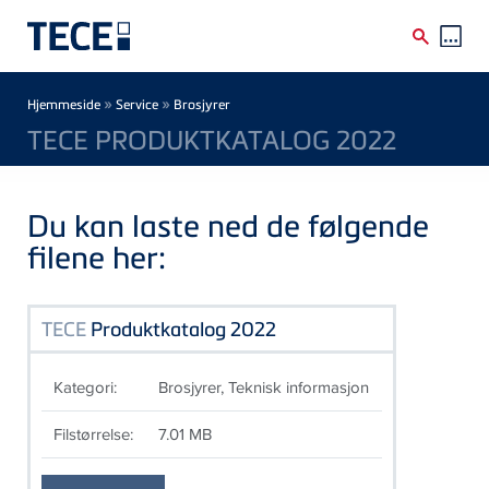
Skip to main content
Breadcrumb
»
»
Hjemmeside
Service
Brosjyrer
TECE PRODUKTKATALOG 2022
Du kan laste ned de følgende
filene her:
TECE
Produktkatalog 2022
Kategori:
Brosjyrer, Teknisk informasjon
Filstørrelse:
7.01 MB