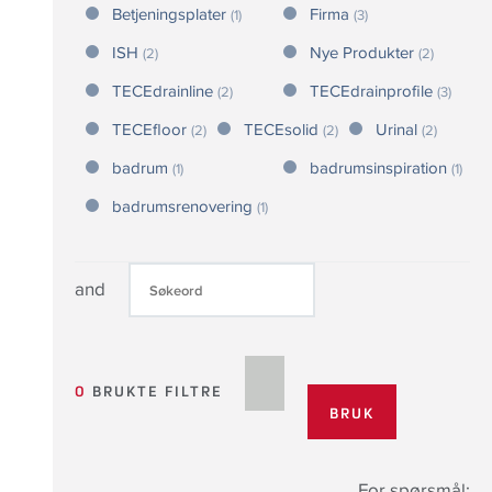
Betjeningsplater
Firma
(1)
(3)
ISH
Nye Produkter
(2)
(2)
TECEdrainline
TECEdrainprofile
(2)
(3)
TECEfloor
TECEsolid
Urinal
(2)
(2)
(2)
badrum
badrumsinspiration
(1)
(1)
badrumsrenovering
(1)
and
0
BRUKTE FILTRE
For spørsmål: