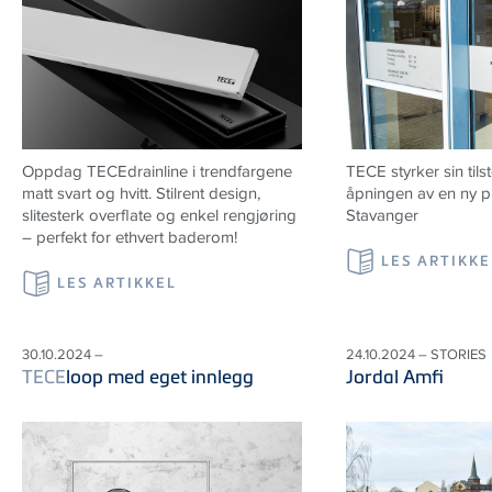
Oppdag TECEdrainline i trendfargene
TECE styrker sin ti
matt svart og hvitt. Stilrent design,
åpningen av en ny pr
slitesterk overflate og enkel rengjøring
Stavanger
– perfekt for ethvert baderom!
LES ARTIKKE
LES ARTIKKEL
30.10.2024 –
24.10.2024 – STORIES
TECE
loop med eget innlegg
Jordal Amfi