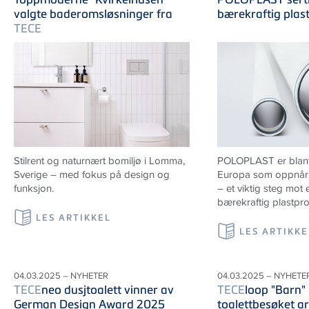
valgte baderomsløsninger fra
bærekraftig plas
TECE
Stilrent og naturnært bomiljø i Lomma,
POLOPLAST er blant 
Sverige
– med fokus på design og
Europa som oppnår 
funksjon.
– et viktig steg mot
bærekraftig plastpr
LES ARTIKKEL
LES ARTIKKE
04.03.2025 – NYHETER
04.03.2025 – NYHETE
TECE
neo dusjtoalett vinner av
TECE
loop "Barn" 
German Design Award 2025
toalettbesøket ar