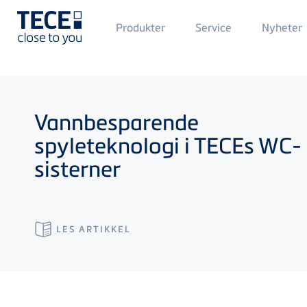
Main
Produkter
Service
Nyheter
Menü
1
Skip to main content
Vannbesparende
spyleteknologi i
TECE
s WC-
sisterner
LES ARTIKKEL