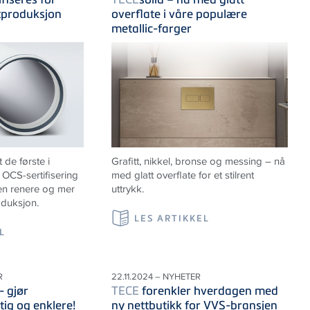
tproduksjon
overflate i våre populære
metallic-farger
de første i
Grafitt, nikkel, bronse og messing – nå
OCS-sertifisering
med glatt overflate for et stilrent
 en renere og mer
uttrykk.
oduksjon.
LES ARTIKKEL
L
R
22.11.2024 – NYHETER
- gjør
TECE
forenkler hverdagen med
tig og enklere!
ny nettbutikk for VVS-bransjen