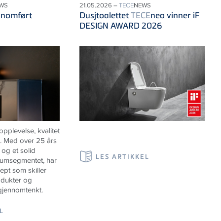
WS
21.05.2026 –
TECE
NEWS
nnomført
Dusjtoalettet
TECE
neo vinner iF
DESIGN AWARD 2026
pplevelse, kvalitet
m. Med over 25 års
 og et solid
LES ARTIKKEL
iumsegmentet, har
sept som skiller
odukter og
gjennomtenkt.
L