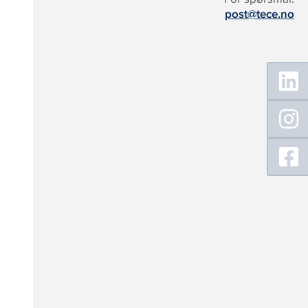
post@tece.no
Floating
Sidebar