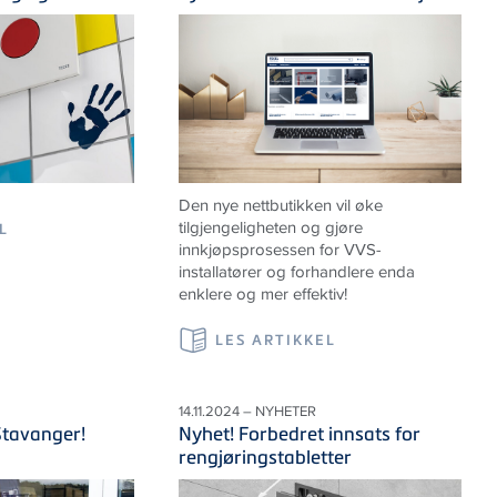
Den nye nettbutikken vil øke
tilgjengeligheten og gjøre
L
innkjøpsprosessen for VVS-
installatører og forhandlere enda
enklere og mer effektiv!
LES ARTIKKEL
S
14.11.2024 – NYHETER
Stavanger!
Nyhet! Forbedret innsats for
rengjøringstabletter