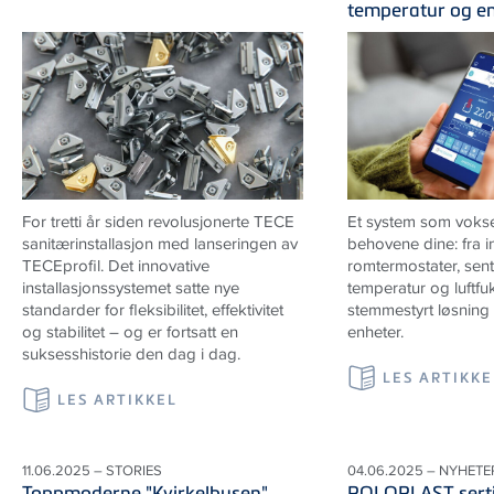
temperatur og e
For tretti år siden revolusjonerte
TECE
Et system som vokse
sanitærinstallasjon med lanseringen av
behovene dine: fra in
TECE
profil. Det innovative
romtermostater, sentr
installasjonssystemet satte nye
temperatur og luftfukti
standarder for fleksibilitet, effektivitet
stemmestyrt løsning f
og stabilitet – og er fortsatt en
enheter.
suksesshistorie den dag i dag.
LES ARTIKKE
LES ARTIKKEL
11.06.2025 – STORIES
04.06.2025 – NYHETE
Toppmoderne "Kvirkelhusen"
POLOPLAST sertif