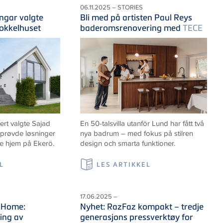
06.11.2025 – STORIES
ngar valgte
Bli med på artisten Paul Reys
sokkelhuset
baderomsrenovering med
TECE
t valgte Sajad
En 50-talsvilla utanför Lund har fått två
lprøvde løsninger
nya badrum – med fokus på stilren
ye hjem på Ekerö.
design och smarta funktioner.
L
LES ARTIKKEL
17.06.2025 –
 Home:
Nyhet: RazFaz kompakt – tredje
ing av
generasjons pressverktøy for