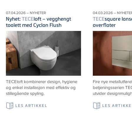
07.04.2026 – NYHETER
04.03.2026 – NYHETE
Nyhet:
TECE
loft – vegghengt
TECE
square lanse
toalett med Cyclon Flush
overflater
TECE
loft kombinerer design, hygiene
Fire nye metallutføre
og enkel installasjon med effektiv og
betjeningsserien T
stillegående spyling.
utvider designmulig
LES ARTIKKEL
LES ARTIKKE