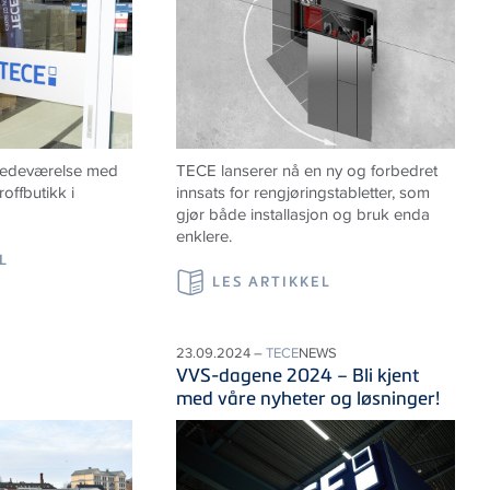
lstedeværelse med
TECE lanserer nå en ny og forbedret
offbutikk i
innsats for rengjøringstabletter, som
gjør både installasjon og bruk enda
enklere.
L
LES ARTIKKEL
23.09.2024 –
TECE
NEWS
VVS-dagene 2024 – Bli kjent
med våre nyheter og løsninger!