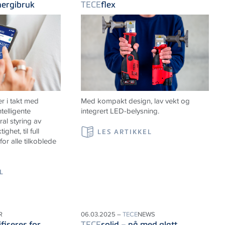
nergibruk
TECE
flex
r i takt med
Med kompakt design, lav vekt og
telligente
integrert LED-belysning.
al styring av
ghet, til full
LES ARTIKKEL
or alle tilkoblede
L
R
06.03.2025 –
TECE
NEWS
iseres for
TECE
solid – nå med glatt