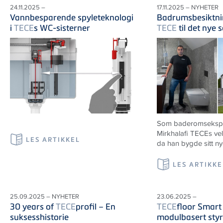
24.11.2025 –
17.11.2025 – NYHETER
Vannbesparende spyleteknologi
Badrumsbesiktni
i
TECE
s WC-sisterner
TECE
til det nye 
Som baderomseksper
Mirkhalafi TECEs ve
LES ARTIKKEL
da han bygde sitt n
LES ARTIKKE
25.09.2025 – NYHETER
23.06.2025 –
30 years of
TECE
profil – En
TECE
floor Smart
suksesshistorie
modulbasert styr