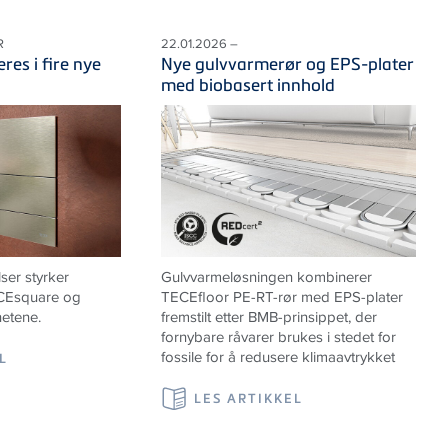
R
22.01.2026 –
res i fire nye
Nye gulvvarmerør og EPS-plater
med biobasert innhold
lser styrker
Gulvvarmeløsningen kombinerer
ECEsquare og
TECEfloor PE-RT-rør med EPS-plater
hetene.
fremstilt etter BMB-prinsippet, der
fornybare råvarer brukes i stedet for
fossile for å redusere klimaavtrykket
L
LES ARTIKKEL