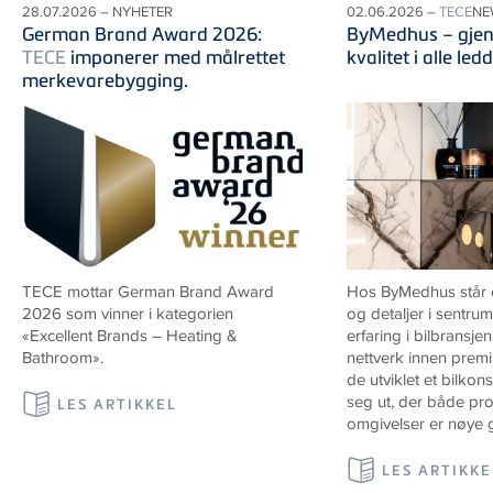
28.07.2026 – NYHETER
02.06.2026 –
TECE
NE
German Brand Award 2026:
ByMedhus – gje
TECE
imponerer med målrettet
kvalitet i alle ledd
merkevarebygging.
TECE mottar German Brand Award
Hos ByMedhus står o
2026 som vinner i kategorien
og detaljer i sentru
«Excellent Brands – Heating &
erfaring i bilbransjen
Bathroom».
nettverk innen prem
de utviklet et bilkon
seg ut, der både pr
LES ARTIKKEL
omgivelser er nøye 
LES ARTIKKE