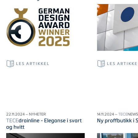
LES ARTIKKEL
LES ARTIKKE
22.11.2024 – NYHETER
14.11.2024 –
TECE
NEW
TECE
drainline - Eleganse i svart
Ny proffbutikk i 
og hvitt