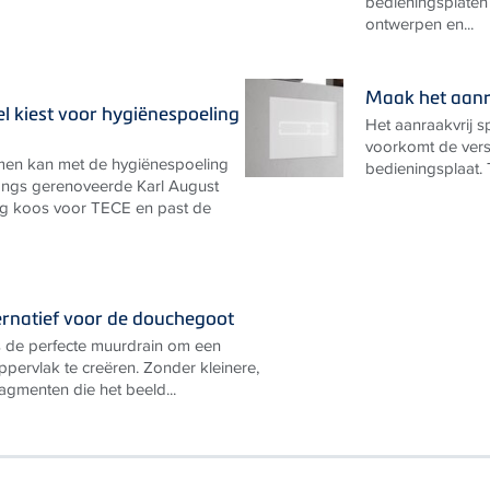
bedieningsplaten
ontwerpen en...
Maak het aanra
el kiest voor hygiënespoeling
Het aanraakvrij sp
voorkomt de vers
men kan met de hygiënespoeling
bedieningsplaat. 
angs gerenoveerde Karl August
rg koos voor TECE en past de
rnatief voor de douchegoot
s de perfecte muurdrain om een
pervlak te creëren. Zonder kleinere,
agmenten die het beeld...