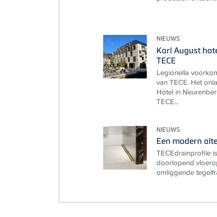
NIEUWS
Karl August hot
TECE
Legionella voorko
van TECE. Het onl
Hotel in Neurenbe
TECE...
NIEUWS
Een modern alte
TECEdrainprofile i
doorlopend vloerop
omliggende tegelfr