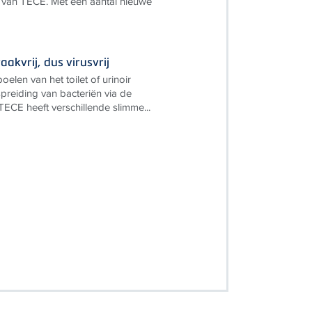
 van TECE. Met een aantal nieuwe
akvrij, dus virusvrij
oelen van het toilet of urinoir
preiding van bacteriën via de
TECE heeft verschillende slimme...