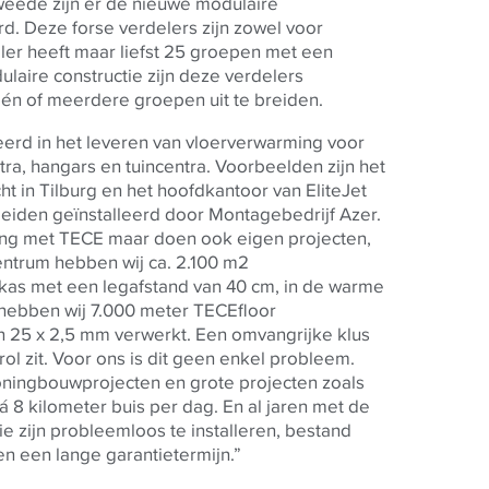
tweede zijn er de nieuwe modulaire
rd. Deze forse verdelers zijn zowel voor
ler heeft maar liefst 25 groepen met een
laire constructie zijn deze verdelers
 één of meerdere groepen uit te breiden.
erd in het leveren van vloerverwarming voor
ra, hangars en tuincentra. Voorbeelden zijn het
t in Tilburg en het hoofdkantoor van EliteJet
eiden geïnstalleerd door Montagebedrijf Azer.
ing met
TECE
maar doen ook eigen projecten,
ncentrum hebben wij ca. 2.100 m2
 kas met een legafstand van 40 cm, in de warme
l hebben wij 7.000 meter
TECE
floor
 25 x 2,5 mm verwerkt. Een omvangrijke klus
ol zit. Voor ons is dit geen enkel probleem.
woningbouwprojecten en grote projecten zoals
 á 8 kilometer buis per dag. En al jaren met de
ie zijn probleemloos te installeren, bestand
een lange garantietermijn.”