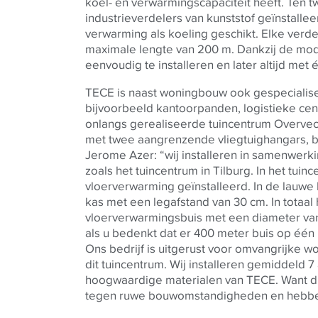
koel- en verwarmingscapaciteit heeft. Ten 
industrieverdelers van kunststof geïnstallee
verwarming als koeling geschikt. Elke verde
maximale lengte van 200 m. Dankzij de modu
eenvoudig te installeren en later altijd met
TECE
is naast woningbouw ook gespecialise
bijvoorbeeld kantoorpanden, logistieke cent
onlangs gerealiseerde tuincentrum Overvech
met twee aangrenzende vliegtuighangars, b
Jerome Azer: “wij installeren in samenwerk
zoals het tuincentrum in Tilburg. In het tui
vloerverwarming geïnstalleerd. In de lauwe
kas met een legafstand van 30 cm. In totaa
vloerverwarmingsbuis met een diameter van
als u bedenkt dat er 400 meter buis op één r
Ons bedrijf is uitgerust voor omvangrijke 
dit tuincentrum. Wij installeren gemiddeld 7
hoogwaardige materialen van
TECE
. Want d
tegen ruwe bouwomstandigheden en hebben 