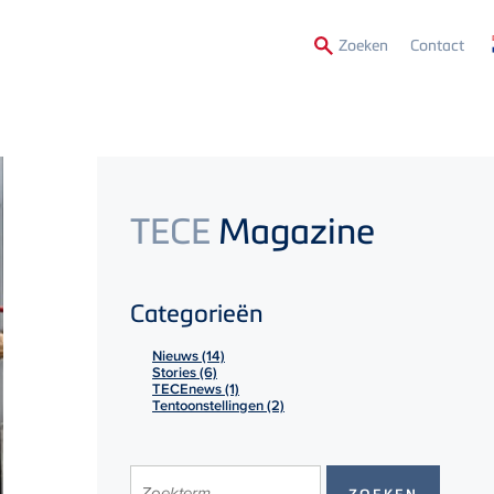
Secon
Zoeken
Contact
Menu
TECE
Magazine
Categorieën
Nieuws (14)
Stories (6)
TECEnews (1)
Tentoonstellingen (2)