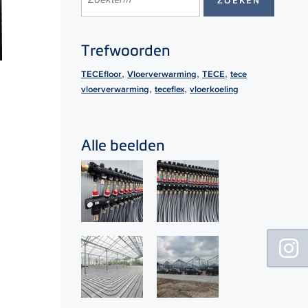
Trefwoorden
,
,
,
TECEfloor
Vloerverwarming
TECE
tece
,
,
vloerverwarming
teceflex
vloerkoeling
Alle beelden
Floating
Sidebar