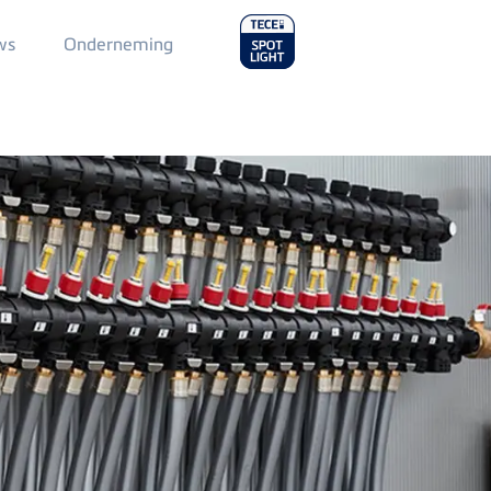
Main
ws
Onderneming
Menu
2