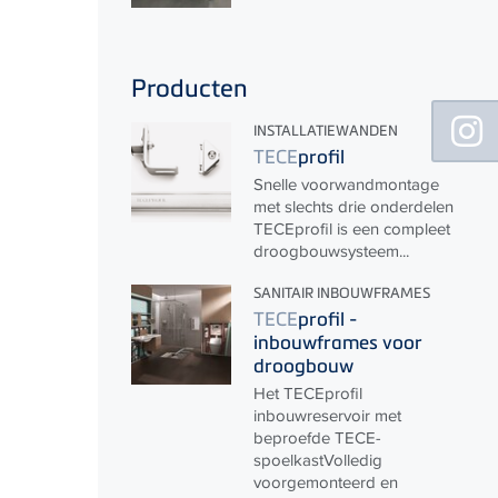
Producten
Floating
Sidebar
INSTALLATIEWANDEN
TECE
profil
Snelle voorwandmontage
met slechts drie onderdelen
TECE
profil is een compleet
droogbouwsysteem...
SANITAIR INBOUWFRAMES
TECE
profil -
inbouwframes voor
droogbouw
Het
TECE
profil
inbouwreservoir met
beproefde
TECE
-
spoelkastVolledig
voorgemonteerd en