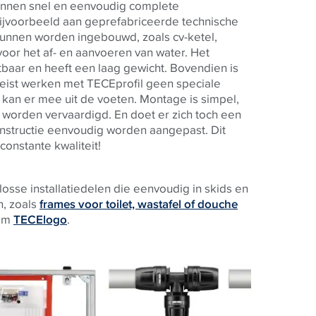
kunnen snel en eenvoudig complete
ijvoorbeeld aan geprefabriceerde technische
s kunnen worden ingebouwd, zoals cv-ketel,
oor het af- en aanvoeren van water. Het
etbaar en heeft een laag gewicht. Bovendien is
reist werken met
TECE
profil geen speciale
kan er mee uit de voeten. Montage is simpel,
 worden vervaardigd. En doet er zich toch een
onstructie eenvoudig worden aangepast. Dit
constante kwaliteit!
losse installatiedelen die eenvoudig in skids en
, zoals
frames voor toilet, wastafel of douche
eem
TECElogo
.