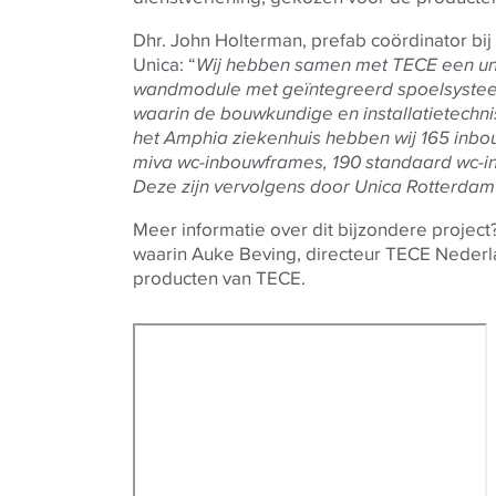
Dhr. John Holterman, prefab coördinator bij 
Unica: “
Wij hebben samen met
TECE
een un
wandmodule met geïntegreerd spoelsystee
waarin de bouwkundige en installatietechn
het Amphia ziekenhuis hebben wij 165 inbou
miva wc-inbouwframes, 190 standaard wc-i
Deze zijn vervolgens door Unica Rotterdam 
Meer informatie over dit bijzondere projec
waarin Auke Beving, directeur
TECE
Nederla
producten van
TECE
.