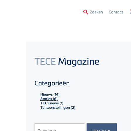
Secon
Zoeken
Contact
Menu
TECE
Magazine
Categorieën
Nieuws (14)
Stories (6)
TECEnews (1)
Tentoonstellingen (2)