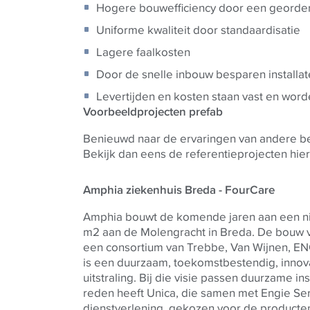
Hogere bouwefficiency door een georde
Uniforme kwaliteit door standaardisatie
Lagere faalkosten
Door de snelle inbouw besparen installat
Levertijden en kosten staan vast en wo
Voorbeeldprojecten prefab
Benieuwd naar de ervaringen van andere b
Bekijk dan eens de referentieprojecten hie
Amphia ziekenhuis Breda - FourCare
Amphia bouwt de komende jaren aan een ni
m2 aan de Molengracht in Breda.
De bouw v
een consortium van Trebbe, Van Wijnen, EN
is een duurzaam, toekomstbestendig, inno
uitstraling. Bij die visie passen duurzame in
reden heeft Unica, die samen met Engie Serv
dienstverlening, gekozen voor de producte