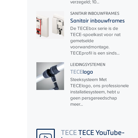
verzegeld; 10...
SANITAIR INBOUWFRAMES
Sanitair inbouwframes
De
TECE
box serie is de
TECE
-spoelkast voor nat
gemetselde
voorwandmontage.
TECE
profil is een sinds...
LEIDINGSYSTEMEN
TECE
logo
Steeksysteem Met
TECE
logo, ons professionele
installatiesysteem, hebt u
geen persgereedschap
meer...
TECE
TECE YouTube-