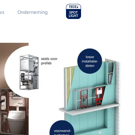
Main
ws
Onderneming
Menu
2