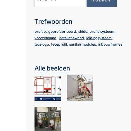
Trefwoorden
,
,
,
,
prefab
geprefabriceerd
skids
profielsysteem
,
,
,
voorzetwand
installatiewand
leidingsysteem
,
,
,
tecelogo
teceprofil
sanitairmodules
inbouwframes
Alle beelden