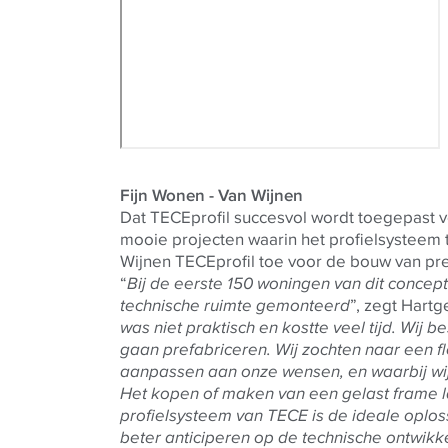
Fijn Wonen - Van Wijnen
Dat
TECE
profil succesvol wordt toegepast vo
mooie projecten waarin het profielsysteem t
Wijnen
TECE
profil toe voor de bouw van 
“
Bij de eerste 150 woningen van dit concept 
technische ruimte gemonteerd
”, zegt Hartg
was niet praktisch en kostte veel tijd. Wij 
gaan prefabriceren. Wij zochten naar een f
aanpassen aan onze wensen, en waarbij wi
Het kopen of maken van een gelast frame l
profielsysteem van
TECE
is de ideale oplos
beter anticiperen op de technische ontwik