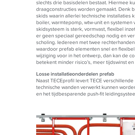
slechts drie basisdelen bestaat. Hiermee 
draagconstructies worden gemaakt. Denk b
skids waarin allerlei technische installatie
boiler, warmtepomp, wtw-unit en systemen v
skidsysteem is sterk, vormvast, flexibel inz
er geen speciaal gereedschap nodig en ve
scholing. Iedereen met twee rechterhanden 
waardoor prefab elementen snel en flexibel
wijziging voor in het ontwerp, dan kan de c
betekent minder risico’s, meer tijdswinst en 
Losse installatieonderdelen prefab
Naast
TECE
profil levert
TECE
verschillende 
technische wanden verwerkt kunnen worden
en het tijdbesparende push-fit leidingsyst