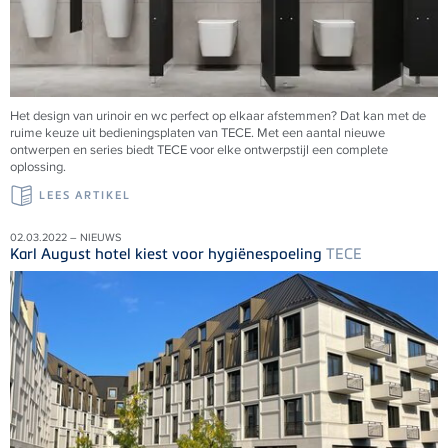
Het design van urinoir en wc perfect op elkaar afstemmen? Dat kan met de
ruime keuze uit bedieningsplaten van
TECE
. Met een aantal nieuwe
ontwerpen en series biedt
TECE
voor elke ontwerpstijl een complete
oplossing.
LEES ARTIKEL
02.03.2022 – NIEUWS
Karl August hotel kiest voor hygiënespoeling
TECE