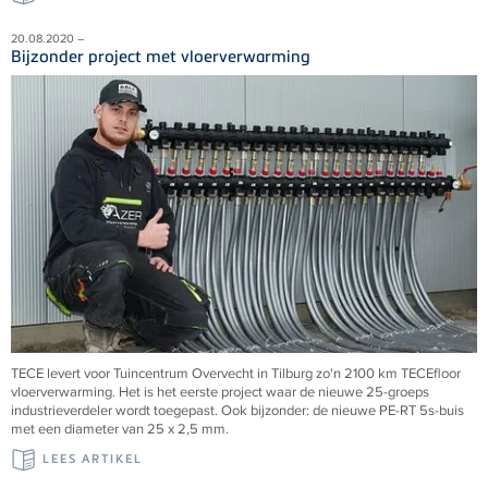
20.08.2020 –
Bijzonder project met vloerverwarming
TECE levert voor Tuincentrum Overvecht in Tilburg zo'n 2100 km TECEfloor
vloerverwarming. Het is het eerste project waar de nieuwe 25-groeps
industrieverdeler wordt toegepast. Ook bijzonder: de nieuwe PE-RT 5s-buis
met een diameter van 25 x 2,5 mm.
LEES ARTIKEL