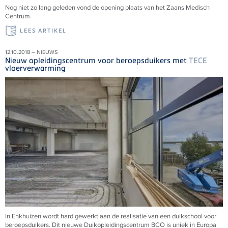
Nog niet zo lang geleden vond de opening plaats van het Zaans Medisch
Centrum.
LEES ARTIKEL
12.10.2018 – NIEUWS
Nieuw opleidingscentrum voor beroepsduikers met
TECE
vloerverwarming
In Enkhuizen wordt hard gewerkt aan de realisatie van een duikschool voor
beroepsduikers. Dit nieuwe Duikopleidingscentrum BCO is uniek in Europa