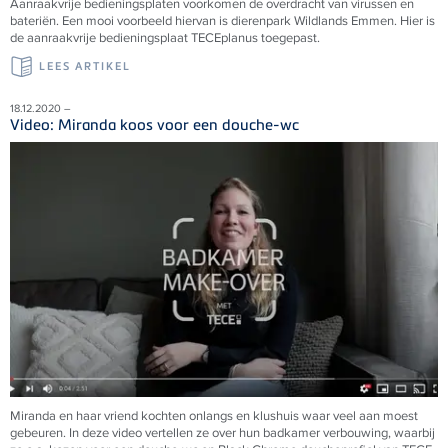
Aanraakvrije bedieningsplaten voorkomen de overdracht van virussen en
bateriën. Een mooi voorbeeld hiervan is dierenpark Wildlands Emmen. Hier is
de aanraakvrije bedieningsplaat
TECE
planus toegepast.
LEES ARTIKEL
18.12.2020 –
Video: Miranda koos voor een douche-wc
Miranda en haar vriend kochten onlangs en klushuis waar veel aan moest
gebeuren. In deze video vertellen ze over hun badkamer verbouwing, waarbij