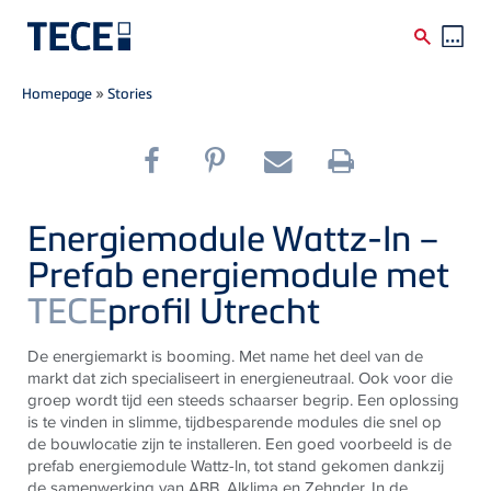
Breadcrumb
Skip to main content
Homepage
»
Stories
Energiemodule Wattz-In –
Prefab energiemodule met
TECE
profil Utrecht
De energiemarkt is booming. Met name het deel van de
markt dat zich specialiseert in energieneutraal. Ook voor die
groep wordt tijd een steeds schaarser begrip. Een oplossing
is te vinden in slimme, tijdbesparende modules die snel op
de bouwlocatie zijn te installeren. Een goed voorbeeld is de
prefab energiemodule Wattz-ln, tot stand gekomen dankzij
de samenwerking van ABB, Alklima en Zehnder. In de