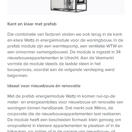
Kant en klaar met prefab
Die combinatie van factoren vinden we ook terug in de kant-
en-klare Wattz-ln energiemodule voor de woningbouw. In de
prefab module zijn een warmtepomp, een ventilatie-WTW en
een omvormer samengebouwd. De module is ingezet in 34
nieuwbouwappartementen te Utrecht. Aan de Veemarkt
vormde de module steeds de laatste steen in het
bouwproces, voordat aan de volgende verdieping werd
begonnen.
ldeaal voor nieuwbouw én renovatie
Met de prefab energiemodule Wattz-ln komen nul-op-de
meter- en energieambities voor nieuwbouw en renovatie van
woningen binnen handbereik. Dat merkt ook Mitros, de
corporatie die de nieuwbouwappartementen laat realiseren.
De module heeft een bescheiden formaat: klein genoeg om
onopvallend in kleinere appartementen te plaatsen of in de
bijkeuken, op zolder of in de garage van nieuwbouw- of