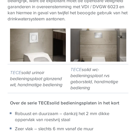
belangrijk, want de exploitant moet de openbare veiligheid
garanderen in
overeenstemming met VDI / DVGW 6023 en
kan hiermee in geval van twijfel het beoogde gebruik van het
drinkwatersysteem aantonen.
TECE
solid wc-
TECE
solid urinoir
bedieningsplaat rvs
bedieningsplaat glanzend
geborsteld, handmatige
wit, handmatige bediening
bediening
Over de serie TECEsolid bedieningsplaten in het kort
Robuust en duurzaam – dankzij het
2 mm dikke
oppervlak van roestvrij staal
Zeer vlak – slechts 6 mm vanaf de muur