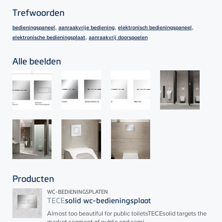
Trefwoorden
,
,
,
bedieningspaneel
aanraakvrije bediening
elektronisch bedieningspaneel
,
elektronische bedieningsplaat
aanraakvrij doorspoelen
Alle beelden
Producten
WC-BEDIENINGSPLATEN
TECE
solid wc-bedieningsplaat
Almost too beautiful for public toilets
TECE
solid targets the
market segment of public and semi...