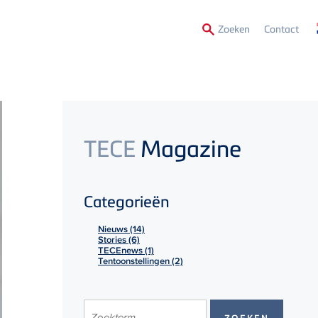
Secon
Zoeken
Contact
Menu
TECE
Magazine
Categorieën
Nieuws (14)
Stories (6)
TECEnews (1)
Tentoonstellingen (2)