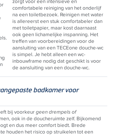
zorgt voor een intensieve en
or
comfortabele reiniging van het onderlijf
na een toiletbezoek. Reinigen met water
e
is allereerst een stuk comfortabeler dan
met toiletpapier, maar kost daarnaast
ook geen lichamelijke inspanning. Het
ls.
treffen van voorbereidingen voor de
aansluiting van een
TECE
one douche-wc
is simpel. Je hebt alleen een wc-
ng
inbouwframe nodig dat geschikt is voor
en
de aansluiting van een douche-wc.
 aangepaste badkamer voor
ft bij voorkeur
geen drempels of
men, ook in de doucheruimte zelf. Bijkomend
oogt en dus meer comfort biedt. Brede
houden het risico op struikelen tot een