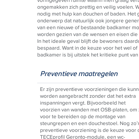
vormgegeven ruimte waarin men graag verbl
ongemakken zich prettig en veilig voelen. W
nodig met hulp kan douchen of baden. Het 
onderwerp dat natuurlijk ook jongere gener
van een nieuwe of bestaande badkamer moe
worden gezien van de wensen en eisen die
In het ideale geval blijft de bewoners daar
bespaard. Want in de keuze voor het wel of 
badkamer is bij uitstek het kritieke punt va
Preventieve maatregelen
Er zijn preventieve voorzieningen die kun
worden aangebracht zonder dat het extra
inspanningen vergt. Bijvoorbeeld het
voorzien van wanden met OSB-platen, om 
voor te bereiden op de montage van
steungrepen en een douchestoel. Nog zo’
preventieve voorziening is de keuze voor 
TECE
profil Geronto-module, een wc-