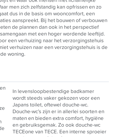
ijft en waar ook mensen met lichamelijke
aar men zich zelfstandig kan opfrissen en zo
gaat dus in de basis om wooncomfort, een
aties aanspreekt. Bij het bouwen of verbouwen
ten de plannen dan ook in het perspectief
 samengaan met een hoger wordende leeftijd.
door een verhuizing naar het verzorgingstehuis
niet verhuizen naar een verzorgingstehuis is de
n de woning.
nen
In levensloopbestendige badkamer
wordt steeds vaker gekozen voor een
Japans toilet, oftewel douche-wc.
ze
Douche-wc’s zijn er in allerlei soorten en
maten en bieden extra comfort, hygiëne
n
en gebruiksgemak. Zo ook douche-wc
de
TECE
one van
TECE
. Een interne sproeier