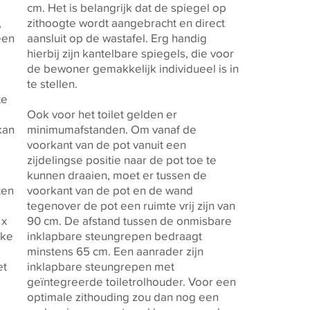
cm. Het is belangrijk dat de spiegel op
,
zithoogte wordt aangebracht en direct
een
aansluit op de wastafel. Erg handig
hierbij zijn kantelbare spiegels, die voor
de bewoner gemakkelijk individueel is in
te stellen.
te
Ook voor het toilet gelden er
kan
minimumafstanden. Om vanaf de
voorkant van de pot vanuit een
zijdelingse positie naar de pot toe te
kunnen draaien, moet er tussen de
ten
voorkant van de pot en de wand
tegenover de pot een ruimte vrij zijn van
 x
90 cm. De afstand tussen de onmisbare
kke
inklapbare steungrepen bedraagt
minstens 65 cm. Een aanrader zijn
et
inklapbare steungrepen met
geïntegreerde toiletrolhouder. Voor een
optimale zithouding zou dan nog een