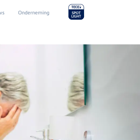
Main
ws
Onderneming
Menu
2