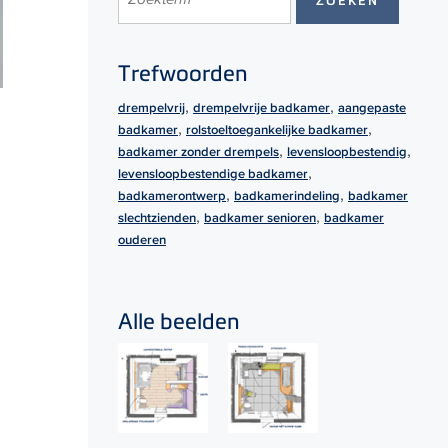
Trefwoorden
,
,
drempelvrij
drempelvrije badkamer
aangepaste
,
,
badkamer
rolstoeltoegankelijke badkamer
,
,
badkamer zonder drempels
levensloopbestendig
,
levensloopbestendige badkamer
,
,
badkamerontwerp
badkamerindeling
badkamer
,
,
slechtzienden
badkamer senioren
badkamer
ouderen
Alle beelden