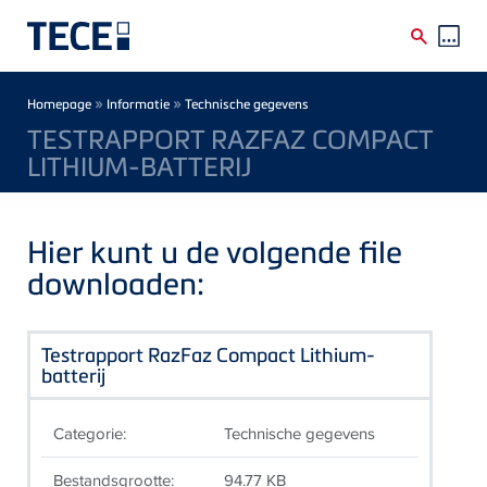
Skip to main content
Breadcrumb
»
»
Homepage
Informatie
Technische gegevens
TESTRAPPORT RAZFAZ COMPACT
LITHIUM-BATTERIJ
Hier kunt u de volgende file
downloaden:
Testrapport RazFaz Compact Lithium-
batterij
Categorie:
Technische gegevens
Bestandsgrootte:
94.77 KB