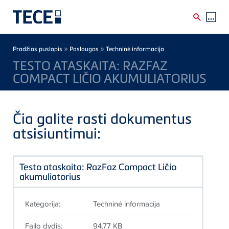
Skip to main content
Breadcrumb
»
»
Pradžios puslapis
Paslaugos
Techninė informacija
TESTO ATASKAITA: RAZFAZ
COMPACT LIČIO AKUMULIATORIUS
Čia galite rasti dokumentus
atsisiuntimui:
Testo ataskaita: RazFaz Compact Ličio
akumuliatorius
Kategorija:
Techninė informacija
Failo dydis:
94.77 KB