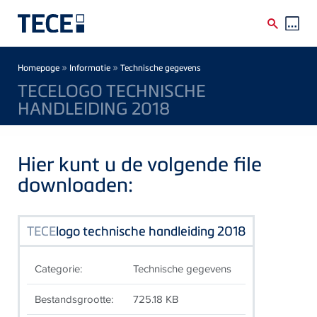
Skip to main content
Breadcrumb
»
»
Homepage
Informatie
Technische gegevens
TECELOGO TECHNISCHE
HANDLEIDING 2018
Hier kunt u de volgende file
downloaden:
TECE
logo technische handleiding 2018
Categorie:
Technische gegevens
Bestandsgrootte:
725.18 KB