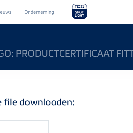
Main
ieuws
Onderneming
Menu
2
GO: PRODUCTCERTIFICAAT FIT
e file downloaden: