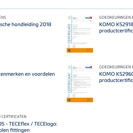
ENS
GOEDKEURINGEN E
sche handleiding 2018
KOMO K52918/
productcertific
GOEDKEURINGEN E
 kenmerken en voordelen
KOMO K52960/
productcertifi
 CERTIFICATEN
 - TECEflex / TECElogo:
alen fittingen