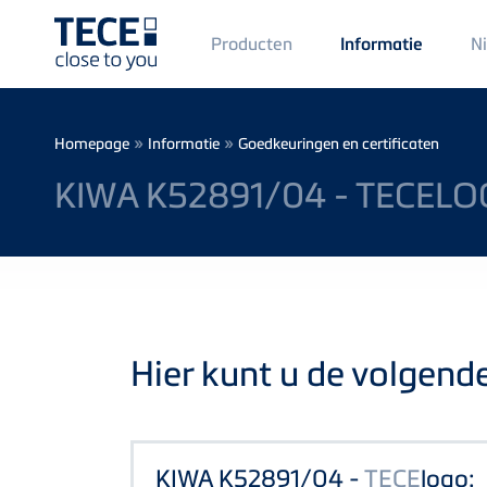
Main
Producten
N
Informatie
Menü
1
Skip to main content
Breadcrumb
»
»
Homepage
Informatie
Goedkeuringen en certificaten
KIWA K52891/04 - TECELO
Hier kunt u de volgend
KIWA K52891/04 -
TECE
logo: