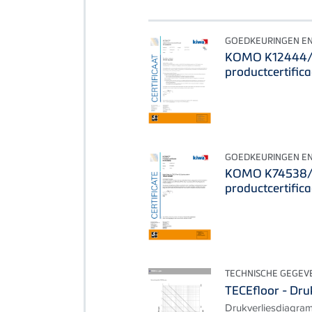
GOEDKEURINGEN EN
KOMO K12444/05
productcertifica
GOEDKEURINGEN EN
KOMO K74538/0
productcertifica
TECHNISCHE GEGEV
TECEfloor - Dr
Drukverliesdiagr