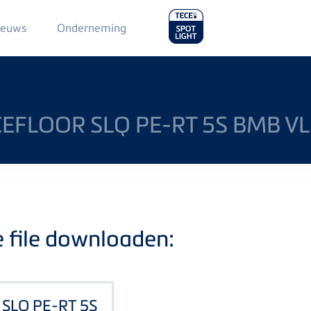
Main
ieuws
Onderneming
Menu
2
CEFLOOR SLQ PE-RT 5S BMB 
e file downloaden:
r SLQ PE-RT 5S