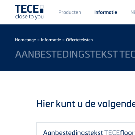
Main
Producten
N
Informatie
Menü
1
Skip to main content
Breadcrumb
»
»
Homepage
Informatie
Offerteteksten
AANBESTEDINGSTEKST TE
Hier kunt u de volgend
Aanbestedingstekst
TECE
floo