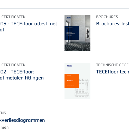
 CERTIFICATEN
BROCHURES
 - TECEfloor attest met
Brochures: Ins
at
 CERTIFICATEN
TECHNISCHE GEG
2 - TECEfloor:
TECEfloor tec
at metalen fittingen
ENS
ukverliesdiagrammen
ammen