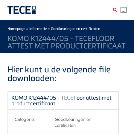
Skip to main content
Breadcrumb
»
»
Homepage
Informatie
Goedkeuringen en certificaten
KOMO K12444/05 - TECEFLOOR
ATTEST MET PRODUCTCERTIFICAAT
Hier kunt u de volgende file
downloaden:
KOMO K12444/05 -
TECE
floor attest met
productcertificaat
Categorie:
Goedkeuringen en
certificaten