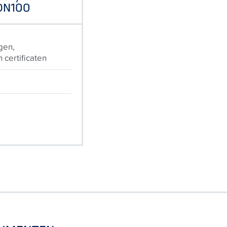
 DN100
gen,
certificaten