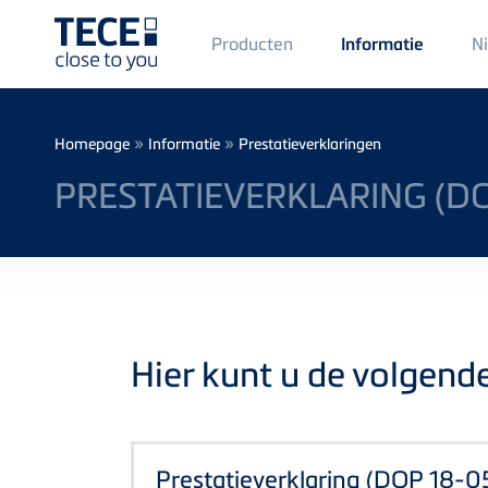
Main
Producten
N
Informatie
Menü
1
Skip to main content
Breadcrumb
»
»
Homepage
Informatie
Prestatieverklaringen
PRESTATIEVERKLARING (DO
Hier kunt u de volgend
Prestatieverklaring (DOP 18-0