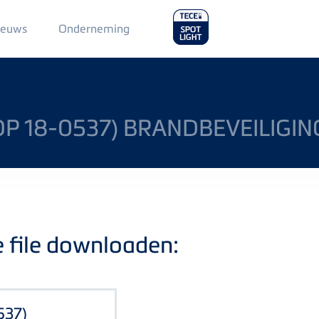
Main
ieuws
Onderneming
Menu
2
P 18-0537) BRANDBEVEILIGIN
e file downloaden:
537)