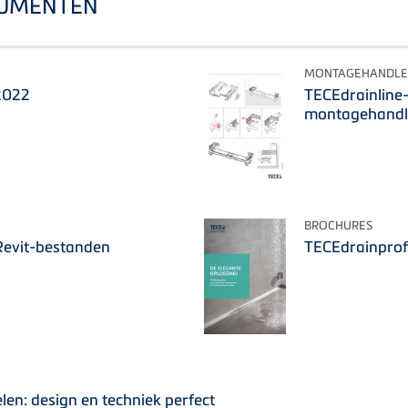
CUMENTEN
MONTAGEHANDLE
 2022
TECEdrainline
montagehandl
BROCHURES
Revit-bestanden
TECEdrainprofi
len: design en techniek perfect