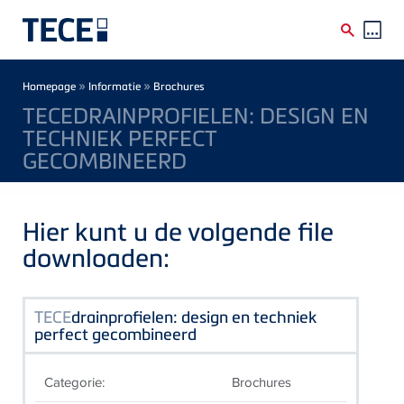
Skip to main content
Breadcrumb
»
»
Homepage
Informatie
Brochures
TECEDRAINPROFIELEN: DESIGN EN
TECHNIEK PERFECT
GECOMBINEERD
Hier kunt u de volgende file
downloaden:
TECE
drainprofielen: design en techniek
perfect gecombineerd
Categorie:
Brochures