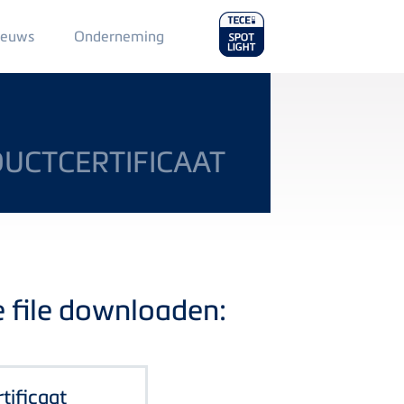
Main
ieuws
Onderneming
Menu
2
UCTCERTIFICAAT
e file downloaden:
ificaat