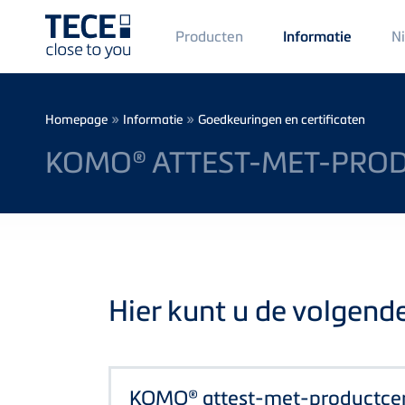
Main
Producten
N
Informatie
Menü
1
Skip to main content
Breadcrumb
»
»
Homepage
Informatie
Goedkeuringen en certificaten
KOMO® ATTEST-MET-PROD
Hier kunt u de volgend
KOMO® attest-met-productcert