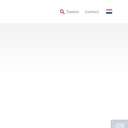
Secondary
Zoeken
Contact
Menu
Floating
Sidebar