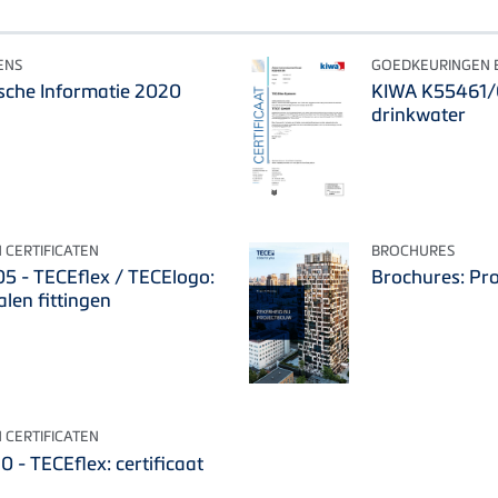
ENS
GOEDKEURINGEN E
sche Informatie 2020
KIWA K55461/04
drinkwater
 CERTIFICATEN
BROCHURES
 - TECEflex / TECElogo:
Brochures: Pro
alen fittingen
 CERTIFICATEN
- TECEflex: certificaat