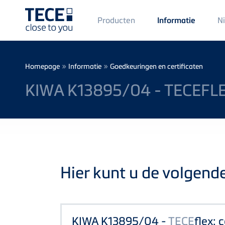
Main
Producten
N
Informatie
Menü
1
Skip to main content
Breadcrumb
»
»
Homepage
Informatie
Goedkeuringen en certificaten
KIWA K13895/04 - TECEFLE
Hier kunt u de volgend
KIWA K13895/04 -
TECE
flex: 