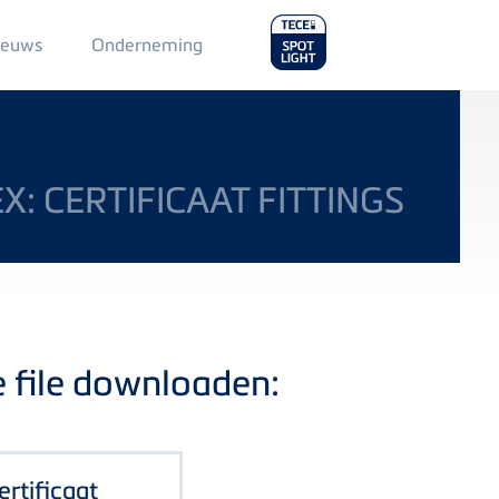
Main
ieuws
Onderneming
Menu
2
X: CERTIFICAAT FITTINGS
e file downloaden:
certificaat