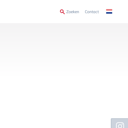
Secondary
Zoeken
Contact
Menu
Floating
Sidebar