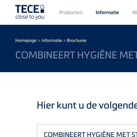
Main
Producten
N
Informatie
Menü
1
Skip to main content
Breadcrumb
»
»
Homepage
Informatie
Brochures
COMBINEERT HYGIËNE MET 
Hier kunt u de volgend
COMBINEERT HYGIËNE MET ST