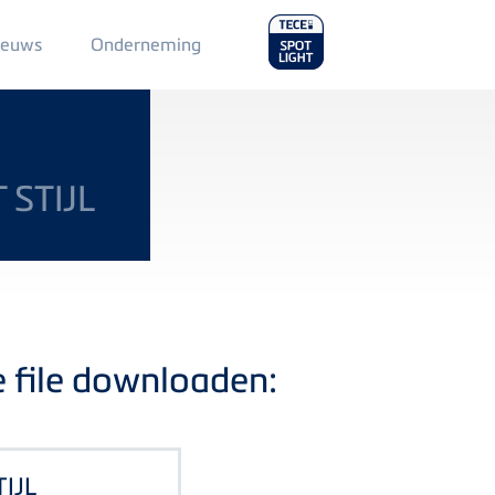
Main
ieuws
Onderneming
Menu
2
STIJL
e file downloaden:
IJL