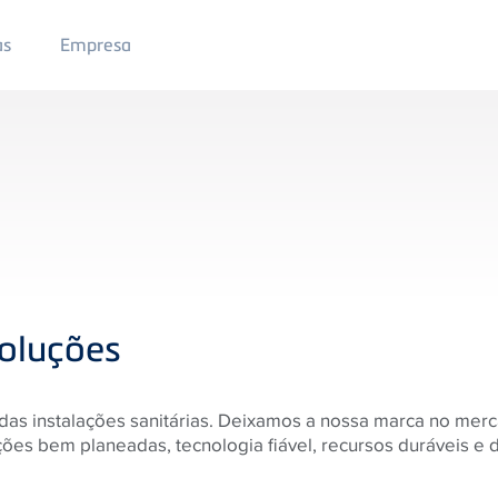
Main
as
Empresa
Menu
2
oluções
das instalações sanitárias. Deixamos a nossa marca no me
es bem planeadas, tecnologia fiável, recursos duráveis ​​e 