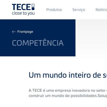
Main
Produtos
Serviço
Notíci
Menü
1
Skip to main content
Breadcrumb
Frontpage
COMPETÊNCIA
Um mundo inteiro de s
A TECE é uma empresa inovadora no setor 
construir um mundo de possibilidades.Soluçõ