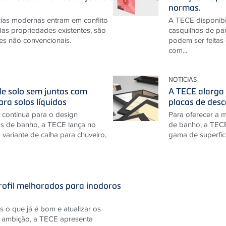
normas.
ias modernas entram em conflito
A TECE disponibi
das propriedades existentes, são
casquilhos de par
es não convencionais.
podem ser feitas
com...
NOTICIAS
e solo sem juntas com
A TECE alarga 
ra solos líquidos
placas de des
 contínua para o design
Para oferecer a 
as de banho, a TECE lança no
de banho, a TECE
ariante de calha para chuveiro,
gama de superfíci
ofil melhorados para inodoros
s o que já é bom e atualizar os
a ambição, a TECE apresenta