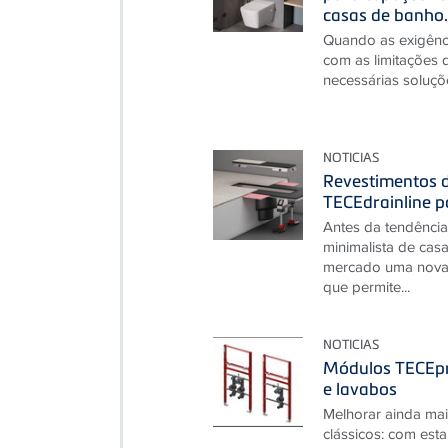
casas de banho.
Quando as exigênc
com as limitações 
necessárias soluçõ
NOTICIAS
Revestimentos d
TECEdrainline pa
Antes da tendência
minimalista de cas
mercado uma nova v
que permite...
NOTICIAS
Módulos TECEpr
e lavabos
Melhorar ainda mai
clássicos: com est