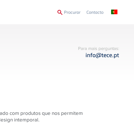
Secondary
Procurar
Contacto
Menu
Para mais perguntas:
info@tece.pt
rcado com produtos que nos permitem
design intemporal.