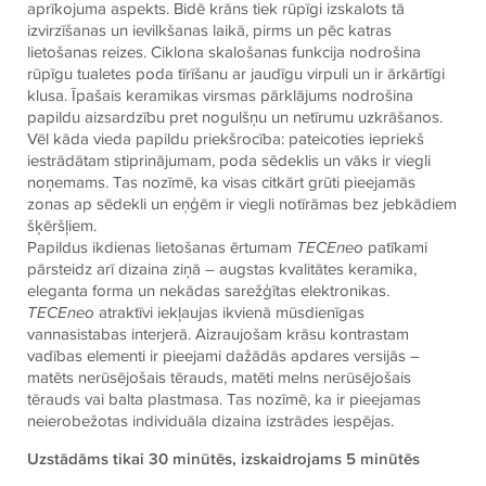
aprīkojuma aspekts. Bidē krāns tiek rūpīgi izskalots tā
izvirzīšanas un ievilkšanas laikā, pirms un pēc katras
lietošanas reizes. Ciklona skalošanas funkcija nodrošina
rūpīgu tualetes poda tīrīšanu ar jaudīgu virpuli un ir ārkārtīgi
klusa. Īpašais keramikas virsmas pārklājums nodrošina
papildu aizsardzību pret nogulšņu un netīrumu uzkrāšanos.
Vēl kāda vieda papildu priekšrocība: pateicoties iepriekš
iestrādātam stiprinājumam, poda sēdeklis un vāks ir viegli
noņemams. Tas nozīmē, ka visas citkārt grūti pieejamās
zonas ap sēdekli un eņģēm ir viegli notīrāmas bez jebkādiem
šķēršļiem.
Papildus ikdienas lietošanas ērtumam
TECE
neo
patīkami
pārsteidz arī dizaina ziņā – augstas kvalitātes keramika,
eleganta forma un nekādas sarežģītas elektronikas.
TECE
neo
atraktīvi iekļaujas ikvienā mūsdienīgas
vannasistabas interjerā. Aizraujošam krāsu kontrastam
vadības elementi ir pieejami dažādās apdares versijās –
matēts nerūsējošais tērauds, matēti melns nerūsējošais
tērauds vai balta plastmasa. Tas nozīmē, ka ir pieejamas
neierobežotas individuāla dizaina izstrādes iespējas.
Uzstādāms tikai 30 minūtēs, izskaidrojams 5 minūtēs