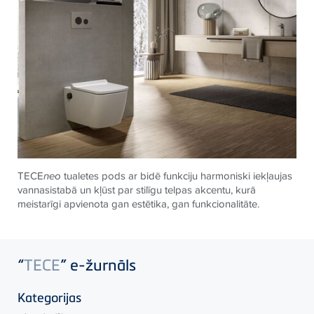
TECE
neo
tualetes pods ar bidē funkciju harmoniski iekļaujas
vannasistabā un kļūst par stilīgu telpas akcentu, kurā
meistarīgi apvienota gan estētika, gan funkcionalitāte.
“
TECE
” e-žurnāls
Kategorijas