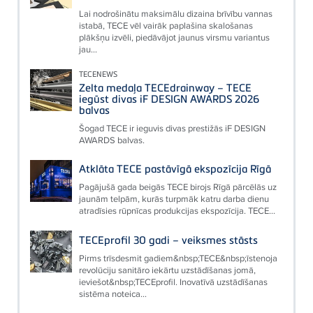
Lai nodrošinātu maksimālu dizaina brīvību vannas
istabā, TECE vēl vairāk paplašina skalošanas
plākšņu izvēli, piedāvājot jaunus virsmu variantus
jau...
TECENEWS
Zelta medaļa TECEdrainway – TECE
iegūst divas iF DESIGN AWARDS 2026
balvas
Šogad TECE ir ieguvis divas prestižās iF DESIGN
AWARDS balvas.
Atklāta TECE pastāvīgā ekspozīcija Rīgā
Pagājušā gada beigās TECE birojs Rīgā pārcēlās uz
jaunām telpām, kurās turpmāk katru darba dienu
atradīsies rūpnīcas produkcijas ekspozīcija. TECE...
TECEprofil 30 gadi – veiksmes stāsts
Pirms trīsdesmit gadiem&nbsp;TECE&nbsp;īstenoja
revolūciju sanitāro iekārtu uzstādīšanas jomā,
ieviešot&nbsp;TECEprofil. Inovatīvā uzstādīšanas
sistēma noteica...