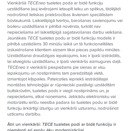
Vienkāršā
TECE
neo
tualetes poda ar bidē funkciju
uzstādīšana ļauj ievērojami ietaupīt laiku un spēkus, tādējādi
nodrošinot lieliskas priekšrocības ikvienam speciālistam
būvlaukumā. Laikietilpīgā tvertņu, barošanas savienojumu vai
boileru uzstādīšana ir pilnībā novērsta, turklāt nav
nepieciešama arī laikietilpīgā sagatavošanas darbu veikšana.
Jaunākais
TECE
tualetes podu ar bidē funkciju modelis ir
pilnībā uzstādāms 30 minūšu laikā un tā funkcionalitātes
izskaidrošana klientiem aizņem tikai piecas papildu minūtes.
Uzstādīšanai draudzīgais iepakojums, kas ir īpaši izstrādāts,
lai atvieglotu uzstādīšanu, ir īpaši vienkāršs aizmugures daļā.
TECE
neo
ir vienkārši piespiežams pie sienas ar visu
iepakojumu un nostiprināms tam paredzētajā vietā,
izmantojot kīļspailes. Pateicoties iepriekš iestrādātajai
montāžas tehnoloģijai ar rūpnieciski pastāvīgi uzstādītām
bultskrūvēm, tualetes pods ir viegli nostiprināms un, ja
nepieciešams, atkal noņemams. Jebkādu elektronisku vai
motorizētu ierīču neesība padara šo tualetes podu ar bidē
funkciju ārkārtīgi izturīgu un vienkārši uzturamu, nodrošinot
uzticamu darbību.
Ātri un vienkārši:
TECE
tualetes podi ar bidē funkciju ir
piemēroti ari esošu ēku modernizācijai