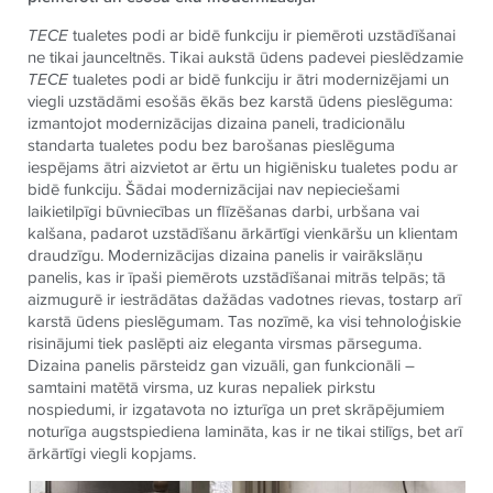
TECE
tualetes podi ar bidē funkciju ir piemēroti uzstādīšanai
ne tikai jaunceltnēs. Tikai aukstā ūdens padevei pieslēdzamie
TECE
tualetes podi ar bidē funkciju ir ātri modernizējami un
viegli uzstādāmi esošās ēkās bez karstā ūdens pieslēguma:
izmantojot modernizācijas dizaina paneli, tradicionālu
standarta tualetes podu bez barošanas pieslēguma
iespējams ātri aizvietot ar ērtu un higiēnisku tualetes podu ar
bidē funkciju. Šādai modernizācijai nav nepieciešami
laikietilpīgi būvniecības un flīzēšanas darbi, urbšana vai
kalšana, padarot uzstādīšanu ārkārtīgi vienkāršu un klientam
draudzīgu. Modernizācijas dizaina panelis ir vairākslāņu
panelis, kas ir īpaši piemērots uzstādīšanai mitrās telpās; tā
aizmugurē ir iestrādātas dažādas vadotnes rievas, tostarp arī
karstā ūdens pieslēgumam. Tas nozīmē, ka visi tehnoloģiskie
risinājumi tiek paslēpti aiz eleganta virsmas pārseguma.
Dizaina panelis pārsteidz gan vizuāli, gan funkcionāli –
samtaini matētā virsma, uz kuras nepaliek pirkstu
nospiedumi, ir izgatavota no izturīga un pret skrāpējumiem
noturīga augstspiediena lamināta, kas ir ne tikai stilīgs, bet arī
ārkārtīgi viegli kopjams.