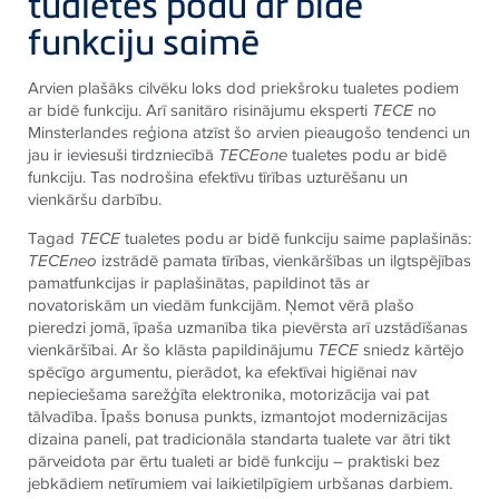
tualetes podu ar bidē
funkciju saimē
Arvien plašāks cilvēku loks dod priekšroku tualetes podiem
ar bidē funkciju. Arī sanitāro risinājumu eksperti
TECE
no
Minsterlandes reģiona atzīst šo arvien pieaugošo tendenci un
jau ir ieviesuši tirdzniecībā
TECE
one
tualetes podu ar bidē
funkciju. Tas nodrošina efektīvu tīrības uzturēšanu un
vienkāršu darbību.
Tagad
TECE
tualetes podu ar bidē funkciju saime paplašinās:
TECE
neo
izstrādē pamata tīrības, vienkāršības un ilgtspējības
pamatfunkcijas ir paplašinātas, papildinot tās ar
novatoriskām un viedām funkcijām. Ņemot vērā plašo
pieredzi jomā, īpaša uzmanība tika pievērsta arī uzstādīšanas
vienkāršībai. Ar šo klāsta papildinājumu
TECE
sniedz kārtējo
spēcīgo argumentu, pierādot, ka efektīvai higiēnai nav
nepieciešama sarežģīta elektronika, motorizācija vai pat
tālvadība. Īpašs bonusa punkts, izmantojot modernizācijas
dizaina paneli, pat tradicionāla standarta tualete var ātri tikt
pārveidota par ērtu tualeti ar bidē funkciju – praktiski bez
jebkādiem netīrumiem vai laikietilpīgiem urbšanas darbiem.