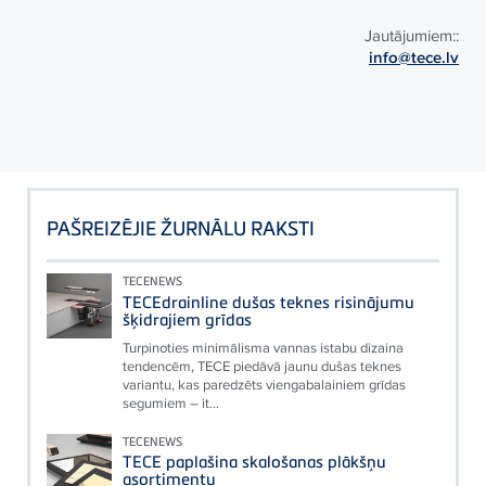
Jautājumiem::
info@tece.lv
PAŠREIZĒJIE ŽURNĀLU RAKSTI
TECENEWS
TECEdrainline dušas teknes risinājumu
šķidrajiem grīdas
Turpinoties minimālisma vannas istabu dizaina
tendencēm, TECE piedāvā jaunu dušas teknes
variantu, kas paredzēts viengabalainiem grīdas
segumiem – it...
TECENEWS
TECE paplašina skalošanas plākšņu
asortimentu