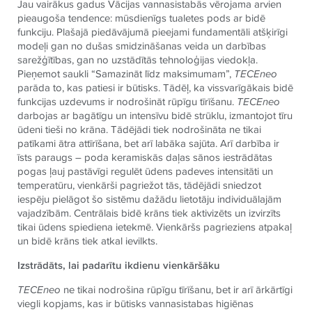
Jau vairākus gadus Vācijas vannasistabās vērojama arvien
pieaugoša tendence: mūsdienīgs tualetes pods ar bidē
funkciju. Plašajā piedāvājumā pieejami fundamentāli atšķirīgi
modeļi gan no dušas smidzināšanas veida un darbības
sarežģītības, gan no uzstādītās tehnoloģijas viedokļa.
Pieņemot saukli “Samazināt līdz maksimumam”,
TECE
neo
parāda to, kas patiesi ir būtisks. Tādēļ, ka vissvarīgākais bidē
funkcijas uzdevums ir nodrošināt rūpīgu tīrīšanu.
TECE
neo
darbojas ar bagātīgu un intensīvu bidē strūklu, izmantojot tīru
ūdeni tieši no krāna. Tādējādi tiek nodrošināta ne tikai
patīkami ātra attīrīšana, bet arī labāka sajūta. Arī darbība ir
īsts paraugs – poda keramiskās daļas sānos iestrādātas
pogas ļauj pastāvīgi regulēt ūdens padeves intensitāti un
temperatūru, vienkārši pagriežot tās, tādējādi sniedzot
iespēju pielāgot šo sistēmu dažādu lietotāju individuālajām
vajadzībām. Centrālais bidē krāns tiek aktivizēts un izvirzīts
tikai ūdens spiediena ietekmē. Vienkāršs pagrieziens atpakaļ
un bidē krāns tiek atkal ievilkts.
Izstrādāts, lai padarītu ikdienu vienkāršāku
TECE
neo
ne tikai nodrošina rūpīgu tīrīšanu, bet ir arī ārkārtīgi
viegli kopjams, kas ir būtisks vannasistabas higiēnas