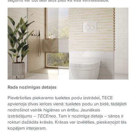
Rada nozīmīgas detaļas
Pievēršoties piekaramo tualetes podu izstrādei,
TECE
apvienoja divas ierīces vienā: tualetes podu un bidē, tādējādi
nodrošinot vairāk higiēnas un ērtību. Jaunākais
izstrādājums –
TECE
neo
. Tam ir nozīmīga detaļa – sānos ir
rokturi dažādās krāsās. Krāsas var izvēlēties, pieskaņojot tās
kopējam interjeram.