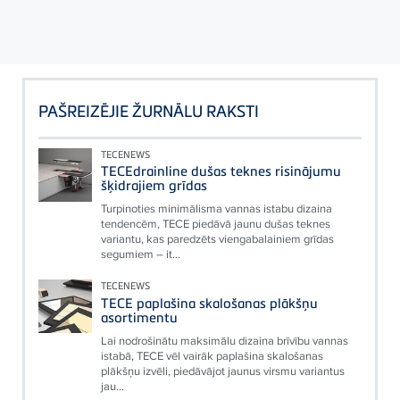
PAŠREIZĒJIE ŽURNĀLU RAKSTI
TECENEWS
TECEdrainline dušas teknes risinājumu
šķidrajiem grīdas
Turpinoties minimālisma vannas istabu dizaina
tendencēm, TECE piedāvā jaunu dušas teknes
variantu, kas paredzēts viengabalainiem grīdas
segumiem – it...
TECENEWS
TECE paplašina skalošanas plākšņu
asortimentu
Lai nodrošinātu maksimālu dizaina brīvību vannas
istabā, TECE vēl vairāk paplašina skalošanas
plākšņu izvēli, piedāvājot jaunus virsmu variantus
jau...