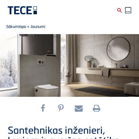
Breadcrumb
Skip to main content
Sākumlapa
»
Jaunumi
Santehnikas inženieri,