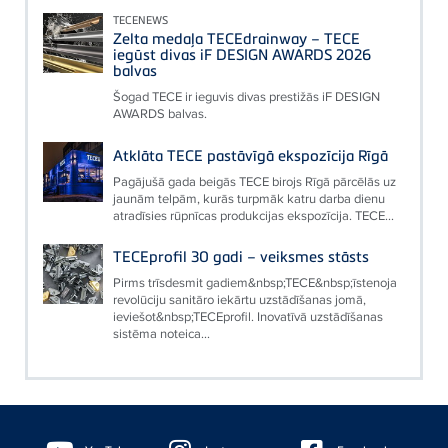
TECENEWS
Zelta medaļa TECEdrainway – TECE
iegūst divas iF DESIGN AWARDS 2026
balvas
Šogad TECE ir ieguvis divas prestižās iF DESIGN
AWARDS balvas.
Atklāta TECE pastāvīgā ekspozīcija Rīgā
Pagājušā gada beigās TECE birojs Rīgā pārcēlās uz
jaunām telpām, kurās turpmāk katru darba dienu
atradīsies rūpnīcas produkcijas ekspozīcija. TECE...
TECEprofil 30 gadi – veiksmes stāsts
Pirms trīsdesmit gadiem&nbsp;TECE&nbsp;īstenoja
revolūciju sanitāro iekārtu uzstādīšanas jomā,
ieviešot&nbsp;TECEprofil. Inovatīvā uzstādīšanas
sistēma noteica...
Floating