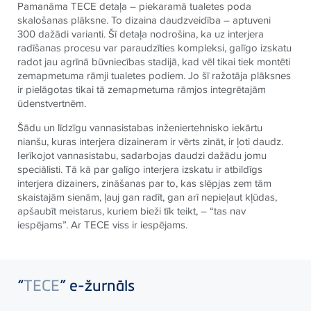
Pamanāma
TECE
detaļa – piekaramā tualetes poda
skalošanas plāksne. To dizaina daudzveidība – aptuveni
300 dažādi varianti. Šī detaļa nodrošina, ka uz interjera
radīšanas procesu var paraudzīties kompleksi, galīgo izskatu
radot jau agrīnā būvniecības stadijā, kad vēl tikai tiek montēti
zemapmetuma rāmji tualetes podiem. Jo šī ražotāja plāksnes
ir pielāgotas tikai tā zemapmetuma rāmjos integrētajām
ūdenstvertnēm.
Šādu un līdzīgu vannasistabas inženiertehnisko iekārtu
nianšu, kuras interjera dizaineram ir vērts zināt, ir ļoti daudz.
Ierīkojot vannasistabu, sadarbojas daudzi dažādu jomu
speciālisti. Tā kā par galīgo interjera izskatu ir atbildīgs
interjera dizainers, zināšanas par to, kas slēpjas zem tām
skaistajām sienām, ļauj gan radīt, gan arī nepieļaut kļūdas,
apšaubīt meistarus, kuriem bieži tīk teikt, – “tas nav
iespējams”. Ar
TECE
viss ir iespējams.
“
TECE
” e-žurnāls