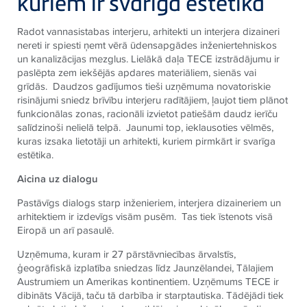
kuriem ir svarīga estētika
Radot vannasistabas interjeru, arhitekti un interjera dizaineri
nereti ir spiesti ņemt vērā ūdensapgādes inženiertehniskos
un kanalizācijas mezglus. Lielākā daļa
TECE
izstrādājumu ir
paslēpta zem iekšējās apdares materiāliem, sienās vai
grīdās. Daudzos gadījumos tieši uzņēmuma novatoriskie
risinājumi sniedz brīvību interjeru radītājiem, ļaujot tiem plānot
funkcionālas zonas, racionāli izvietot patiešām daudz ierīču
salīdzinoši nelielā telpā. Jaunumi top, ieklausoties vēlmēs,
kuras izsaka lietotāji un arhitekti, kuriem pirmkārt ir svarīga
estētika.
Aicina uz dialogu
Pastāvīgs dialogs starp inženieriem, interjera dizaineriem un
arhitektiem ir izdevīgs visām pusēm. Tas tiek īstenots visā
Eiropā un arī pasaulē.
Uzņēmuma, kuram ir 27 pārstāvniecības ārvalstīs,
ģeogrāfiskā izplatība sniedzas līdz Jaunzēlandei, Tālajiem
Austrumiem un Amerikas kontinentiem. Uzņēmums
TECE
ir
dibināts Vācijā, taču tā darbība ir starptautiska. Tādējādi tiek