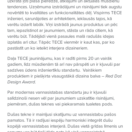
uzkrāta ļoti plaša pieredze, atklājumi un aktuālas mūsdienu
tendences. Uzņēmuma izstrādājumi un risinājumi tiek augstu
novērtēti to kvalitātes un funkcionalitātes dēļ. Vispirms
TECE
inženieri, sarunājoties ar arhitektiem, ieklausās tajos, kā
varētu izdarīt labāk. Viņi izstrādā jaunus produktus un pēc
tam, iepazīstinot ar jaunumiem, stāsta un rāda citiem, kā
varētu būt. Tādējādi vienā pasaules malā radušās idejas
izplatās arī citur. Tāpēc
TECE
vienmēr ir kaut kas, par ko
pastāstīt un ko ieteikt interjera dizaineriem.
Daļa
TECE
jauninājumu, kas ir radīti pirms 20 un vairāk
gadiem, līdz mūsdienām tā arī nav pārspēti un ir kļuvuši par
sadzīves ūdens inženiertīklu standartu. Vairākiem
produktiem ir piešķirta visaugstākā dizaina balva –
Red Dot
Design Award.
Par modernas vannasistabas standartu jau ir kļuvuši
salīdzinoši nesen vēl par jaunumiem uzskatītie risinājumi,
piemēram, dušas teknes vai piekaramais tualetes pods.
Dušas tekne ir mainījusi skatījumu uz vannasistabu pašos
pamatos. Tā ir radījusi iespēju harmoniski integrēt dušu
kopējā vannasistabas interjerā. Dušas vietā grīdas līmenis un
segums var būt tieši tāds pats kā visā vannasistabā.