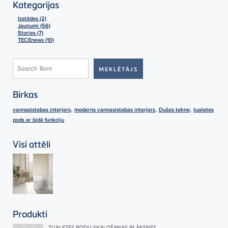
Kategorijas
Izstādes (2)
Jaunumi (56)
Stories (7)
TECEnews (10)
Birkas
,
,
,
vannasistabas interjers
moderns vannasistabas interjers
Dušas tekne
tualetes
pods ar bidē funkciju
Visi attēli
Produkti
TUALETES PODU SKALOŠANAS PLĀKSNES