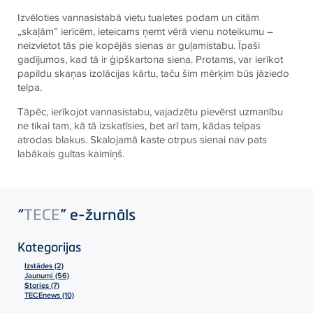
Izvēloties vannasistabā vietu tualetes podam un citām
„skaļām” ierīcēm, ieteicams ņemt vērā vienu noteikumu –
neizvietot tās pie kopējās sienas ar guļamistabu. Īpaši
gadījumos, kad tā ir ģipškartona siena. Protams, var ierīkot
papildu skaņas izolācijas kārtu, taču šim mērķim būs jāziedo
telpa.
Tāpēc, ierīkojot vannasistabu, vajadzētu pievērst uzmanību
ne tikai tam, kā tā izskatīsies, bet arī tam, kādas telpas
atrodas blakus. Skalojamā kaste otrpus sienai nav pats
labākais gultas kaimiņš.
“
TECE
” e-žurnāls
Kategorijas
Izstādes (2)
Jaunumi (56)
Stories (7)
TECEnews (10)