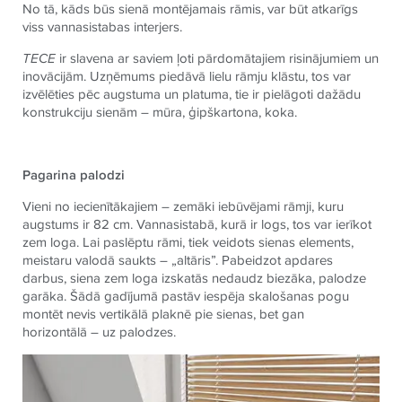
No tā, kāds būs sienā montējamais rāmis, var būt atkarīgs
viss vannasistabas interjers.
TECE
ir slavena ar saviem ļoti pārdomātajiem risinājumiem un
inovācijām. Uzņēmums piedāvā lielu rāmju klāstu, tos var
izvēlēties pēc augstuma un platuma, tie ir pielāgoti dažādu
konstrukciju sienām – mūra, ģipškartona, koka.
Pagarina palodzi
Vieni no iecienītākajiem – zemāki iebūvējami rāmji, kuru
augstums ir 82 cm. Vannasistabā, kurā ir logs, tos var ierīkot
zem loga. Lai paslēptu rāmi, tiek veidots sienas elements,
meistaru valodā saukts – „altāris”. Pabeidzot apdares
darbus, siena zem loga izskatās nedaudz biezāka, palodze
garāka. Šādā gadījumā pastāv iespēja skalošanas pogu
montēt nevis vertikālā plaknē pie sienas, bet gan
horizontālā – uz palodzes.