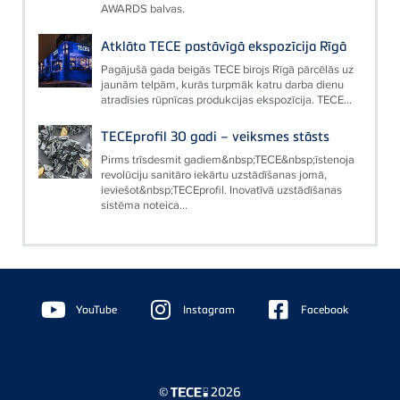
AWARDS balvas.
Atklāta TECE pastāvīgā ekspozīcija Rīgā
Pagājušā gada beigās TECE birojs Rīgā pārcēlās uz
jaunām telpām, kurās turpmāk katru darba dienu
atradīsies rūpnīcas produkcijas ekspozīcija. TECE...
TECEprofil 30 gadi – veiksmes stāsts
Pirms trīsdesmit gadiem&nbsp;TECE&nbsp;īstenoja
revolūciju sanitāro iekārtu uzstādīšanas jomā,
ieviešot&nbsp;TECEprofil. Inovatīvā uzstādīšanas
sistēma noteica...
Floating
Sidebar
YouTube
Instagram
Facebook
©
2026