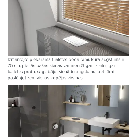
Izmantojot piekaramā tualetes poda rāmi, kura augstums ir
75 cm, pie tās pašas sienas var montēt gan izlietni, gan
tualetes podu, saglabājot vienādu augstumu, bet rāmi
paslēpjot zem vienas kopējas virsmas.