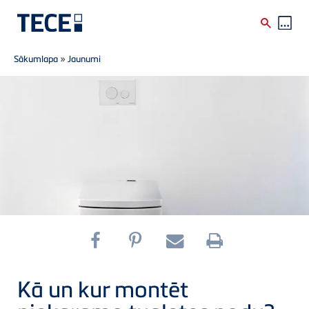
Breadcrumb
Skip to main content
Sākumlapa
»
Jaunumi
Kā un kur montēt