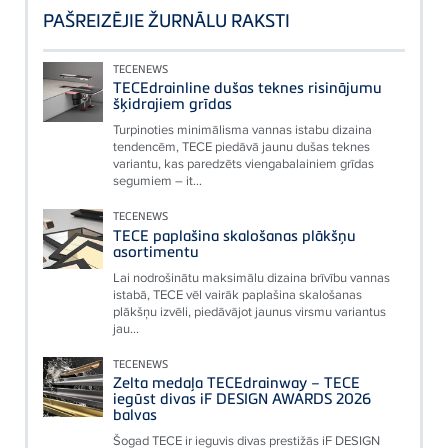
PAŠREIZĒJIE ŽURNĀLU RAKSTI
TECENEWS
TECEdrainline dušas teknes risinājumu
šķidrajiem grīdas
Turpinoties minimālisma vannas istabu dizaina
tendencēm, TECE piedāvā jaunu dušas teknes
variantu, kas paredzēts viengabalainiem grīdas
segumiem – it...
TECENEWS
TECE paplašina skalošanas plākšņu
asortimentu
Lai nodrošinātu maksimālu dizaina brīvību vannas
istabā, TECE vēl vairāk paplašina skalošanas
plākšņu izvēli, piedāvājot jaunus virsmu variantus
jau...
TECENEWS
Zelta medaļa TECEdrainway – TECE
iegūst divas iF DESIGN AWARDS 2026
balvas
Šogad TECE ir ieguvis divas prestižās iF DESIGN