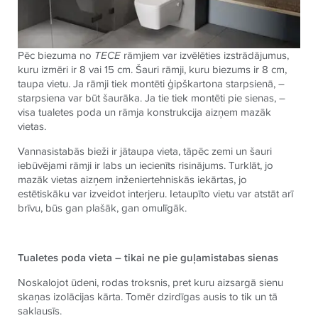
Pēc biezuma no
TECE
rāmjiem var izvēlēties izstrādājumus,
kuru izmēri ir 8 vai 15 cm. Šauri rāmji, kuru biezums ir 8 cm,
taupa vietu. Ja rāmji tiek montēti ģipškartona starpsienā, –
starpsiena var būt šaurāka. Ja tie tiek montēti pie sienas, –
visa tualetes poda un rāmja konstrukcija aizņem mazāk
vietas.
Vannasistabās bieži ir jātaupa vieta, tāpēc zemi un šauri
iebūvējami rāmji ir labs un iecienīts risinājums. Turklāt, jo
mazāk vietas aizņem inženiertehniskās iekārtas, jo
estētiskāku var izveidot interjeru. Ietaupīto vietu var atstāt arī
brīvu, būs gan plašāk, gan omulīgāk.
Tualetes poda vieta –
tikai ne pie guļamistabas sienas
Noskalojot ūdeni, rodas troksnis, pret kuru aizsargā sienu
skaņas izolācijas kārta. Tomēr dzirdīgas ausis to tik un tā
saklausīs.