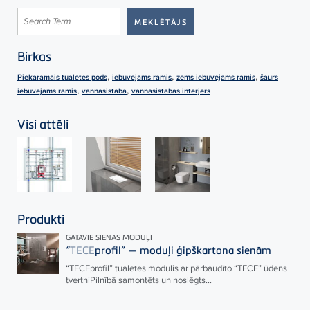
Birkas
,
,
,
Piekaramais tualetes pods
iebūvējams rāmis
zems iebūvējams rāmis
šaurs
,
,
iebūvējams rāmis
vannasistaba
vannasistabas interjers
Visi attēli
Produkti
GATAVIE SIENAS MODUĻI
“
TECE
profil” — moduļi ģipškartona sienām
“
TECE
profil” tualetes modulis ar pārbaudīto “
TECE
” ūdens
tvertniPilnībā samontēts un noslēgts...