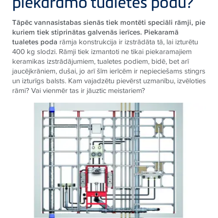
piekaramo tualetes podu?
Tāpēc vannasistabas sienās tiek montēti speciāli rāmji, pie
kuriem tiek stiprinātas galvenās ierīces. Piekaramā
tualetes poda
rāmja konstrukcija ir izstrādāta tā, lai izturētu
400 kg slodzi. Rāmji tiek izmantoti ne tikai piekaramajiem
keramikas izstrādājumiem, tualetes podiem, bidē, bet arī
jaucējkrāniem, dušai, jo arī šīm ierīcēm ir nepieciešams stingrs
un izturīgs balsts. Kam vajadzētu pievērst uzmanību, izvēloties
rāmi? Vai vienmēr tas ir jāuztic meistariem?