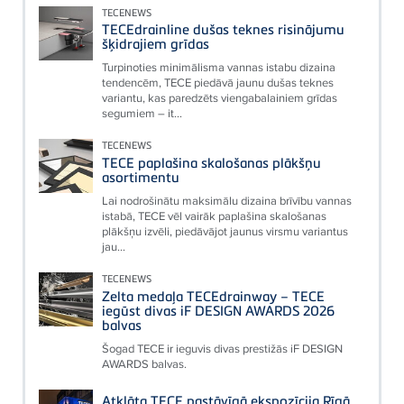
TECENEWS
TECEdrainline dušas teknes risinājumu
šķidrajiem grīdas
Turpinoties minimālisma vannas istabu dizaina
tendencēm, TECE piedāvā jaunu dušas teknes
variantu, kas paredzēts viengabalainiem grīdas
segumiem – it...
TECENEWS
TECE paplašina skalošanas plākšņu
asortimentu
Lai nodrošinātu maksimālu dizaina brīvību vannas
istabā, TECE vēl vairāk paplašina skalošanas
plākšņu izvēli, piedāvājot jaunus virsmu variantus
jau...
TECENEWS
Zelta medaļa TECEdrainway – TECE
iegūst divas iF DESIGN AWARDS 2026
balvas
Šogad TECE ir ieguvis divas prestižās iF DESIGN
AWARDS balvas.
Atklāta TECE pastāvīgā ekspozīcija Rīgā