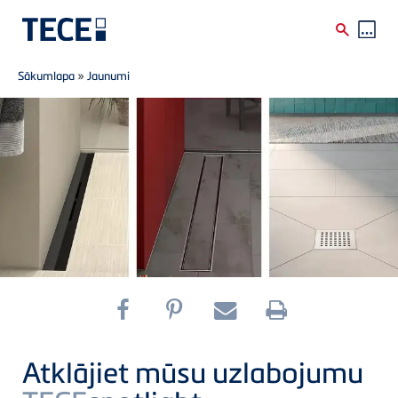
Breadcrumb
Skip to main content
Sākumlapa
»
Jaunumi
Atklājiet mūsu uzlabojumu