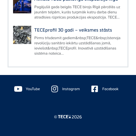
Pagājušā gada beigās TECE birojs Rīgā pārcēlās uz
jaunām telpām, kurās turpmāk katru darba dienu
atradīsies rūpnīcas produkcijas ekspozīcija. TECE...
TECEprofil 30 gadi – veiksmes stāsts
Pirms trīsdesmit gadiem&nbsp;TECE&nbsp;īstenoja
revolūciju sanitāro iekārtu uzstādīšanas jomā,
ieviešot&nbsp;TECEprofil. Inovatīvā uzstādīšanas
sistēma noteica...
Floating
Sidebar
YouTube
Instagram
Facebook
©
2026