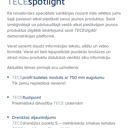
TECE
spotlight
Kā novatorisks speciālists sanitārijas nozarē mēs vēlētos jums
šajā pavasarī atkal piedāvāt savus jaunos produktus. Savā
izmēģinātajā un pārbaudītajā veidā atkal piedāvājam jaunos
produktus digitālā izkārtojumā savā
TECE
digitāl
demonstrācijas platformā.
Varat saņemt daudz informācijas tekstu, attēlu un video
formātā. Varat arī tieši lejupielādēt jaunākās brošūras un
atrast mūsu produktu datubāzē vienlīdz sīku informāciju.
Aktuālās tēmas pirmajā acu uzmetienā:
TECE
profil
tualetes modulis ar 750 mm augstumu
Tik zemu nepiedāvā neviens!
TECE
flushpoint
Pneimatiskā tālvadība
TECE
cisternām
Drenāžas atjauninājums
TECE
drenāžas
punkts S – mehāniskās smakas lamatas