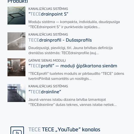
Produkti
KANALIZĀCIJAS SISTĒMAS
“
TECE
drainpoint S”
Moduļu sistēma — kompakta, individuāla, daudzpusīga
“
TECE
drainpoint S” ir punktveida izplūdes...
KANALIZĀCIJAS SISTĒMAS
TECE
drainprofil - Dušasprofils
Daudzpusīgi, pievilcīgi, tīri. Jauna brīvības definīcija
drenāžas sistēmās:
TECE
drainprofile ļauj...
GATAVIE SIENAS MODUĻI
“
TECE
profil” — moduļi ģipškartona sienām
“
TECE
profil” tualetes modulis ar pārbaudīto “
TECE
” ūdens
tvertniPilnībā samontēts un noslēgts...
KANALIZĀCIJAS SISTĒMAS
“
TECE
drainline”
Jaunā vannas istabu dizaina brīvība Izmantojot
“
TECE
drainline” dušas teknes, vannas istaba netiek...
TECE
TECE „YouTube“ kanalas