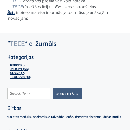
TECE
drenāžas
profila vertikālā noteka
TECE
drenāžas
līnija –
Evo
sienas kronšteins
Šeit
ir pieejama visa informācija par mūsu jaunākajām
inovācijām:
“
TECE
” e-žurnāls
Kategorijas
Izstādes (2)
Jaunumi (56)
Stories (7)
TECEnews (10)
Birkas
,
,
,
,
tualetes modulis
pneimatiskā tālvadība
duša
drenāžas sistēmas
dušas profils