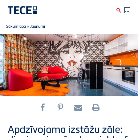
Breadcrumb
Skip to main content
Sākumlapa
»
Jaunumi
Apdzīvojama izstāžu zāle: