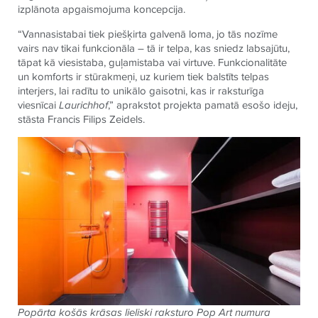
izplānota apgaismojuma koncepcija.
“Vannasistabai tiek piešķirta galvenā loma, jo tās nozīme
vairs nav tikai funkcionāla – tā ir telpa, kas sniedz labsajūtu,
tāpat kā viesistaba, guļamistaba vai virtuve. Funkcionalitāte
un komforts ir stūrakmeņi, uz kuriem tiek balstīts telpas
interjers, lai radītu to unikālo gaisotni, kas ir raksturīga
viesnīcai
Laurichhof
,” aprakstot projekta pamatā esošo ideju,
stāsta Francis Filips Zeidels.
Popārta košās krāsas lieliski raksturo Pop Art numura