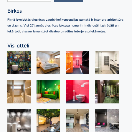
Birkas
Pirnā izveidotās viesnīcas Laurichhof koncepcijas pamatā ir interjera arhitektūra
un dizains. Visi 27 jaunās viesnīcas luksusa numuri ir individuāli izstrādāti un
,
iekārtoti
viscaur izmantojot dizaineru radītus interjera priekšmetus.
Visi attēli