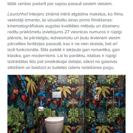
tālāk cenšas padarīt par sapņu pasauli saviem viesiem.
Laurichhof
interjers zināmā mērā atgādina maketus, ko filmu
veidotāji izmanto, lai vizualizētu ainas pirms filmēšanas:
kinematogrāfiskais augstas kvalitātes mēbeļu un dizaineru
radītu priekšmetu izvietojums 27 viesnīcas numuros ir rūpīgi
plānots, lai pārsteigtu, iedvesmotu un ļautu ikvienam viesim
pārcelties fantāzijas pasaulē, kas ir ne vien skaista, bet arī
izcili funkcionāla. Stila paletē ir iekļauta gan romantika, gan
klasika, gan modernisms. Lai to panāktu, istabas ir rūpīgi
izstrādātas līdz pat smalkākajai detaļai, sākot no gaismas
slēdžiem un beidzot ar tualetes ūdens nolaišanas pogu.