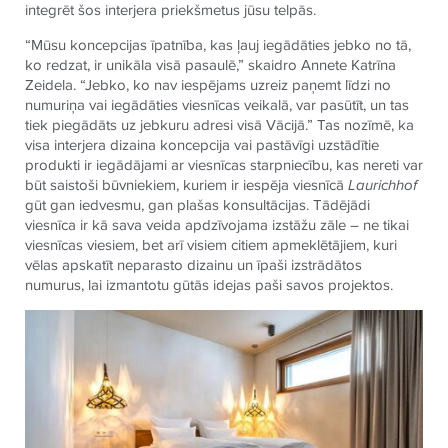
integrēt šos interjera priekšmetus jūsu telpās.
“Mūsu koncepcijas īpatnība, kas ļauj iegādāties jebko no tā,
ko redzat, ir unikāla visā pasaulē,” skaidro Annete Katrīna
Zeidela. “Jebko, ko nav iespējams uzreiz paņemt līdzi no
numuriņa vai iegādāties viesnīcas veikalā, var pasūtīt, un tas
tiek piegādāts uz jebkuru adresi visā Vācijā.” Tas nozīmē, ka
visa interjera dizaina koncepcija vai pastāvīgi uzstādītie
produkti ir iegādājami ar viesnīcas starpniecību, kas nereti var
būt saistoši būvniekiem, kuriem ir iespēja viesnīcā
Laurichhof
gūt gan iedvesmu, gan plašas konsultācijas. Tādējādi
viesnīca ir kā sava veida apdzīvojama izstāžu zāle – ne tikai
viesnīcas viesiem, bet arī visiem citiem apmeklētājiem, kuri
vēlas apskatīt neparasto dizainu un īpaši izstrādātos
numurus, lai izmantotu gūtās idejas paši savos projektos.