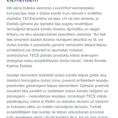
Vēl viena būtiska viesnīcas
Laurichhof
vannasistabu
koncepcijas daļa ir dušas kanāli, kuru izbūvei ir izvēlētas
dažādas
TECE
drainline versijas. Un ne bez iemesla, jo
Zeidelu ģimene jau iepriekš bija augstu novērtējusi
nerūsējošā tērauda kanālu dizainu, ilgmūžību un vieglo
tīrīšanu no ēku apkalpošanas speciālistu viedokļa. “Arī šeit
tiek izmantoti dažādi dizaina risinājumi atkarībā no tā, vai
dušas kanālu ir paredzēts gandrīz nemanāmi iekļaut telpas
arhitektūrā vai izmantot to apzinātas robežas
izveidošanai.
TECE
plašais produktu klāsts ievērojami
atviegloja mūsu projektēšanas darbu norisi,” stāsta Annete
Katrīna Zeidela.
Iespēja nemanāmi iestrādāt dušas kanālu telpas grīdā, ļauj
izveidot homogēnu dušas zonu, paverot arhitektiem iespēju
pievērsties galvenajiem telpas elementiem. Optiskie pretmeti
savukārt tika panākti ar dažādiem dušas kanālu režģiem un
pārsegiem – neskaitāmas iespējas, izmantojot
TECE
klāsta
piedāvājumu, sākot ar flīzēm un dabisko akmeni un beidzot
ar krāsaino stiklu un matētu nerūsējošo tēraudu. Turklāt
projektētājiem bija svarīgi, lai telpas uzkopšanas procesā
būtu iespējams viegli uzturēt kanālus tīrus, kā arī zem dušas