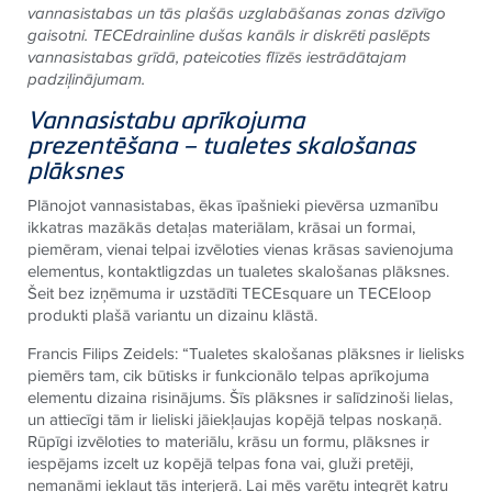
vannasistabas un tās plašās uzglabāšanas zonas dzīvīgo
gaisotni.
TECE
drainline dušas kanāls ir diskrēti paslēpts
vannasistabas grīdā, pateicoties flīzēs iestrādātajam
padziļinājumam.
Vannasistabu aprīkojuma
prezentēšana – tualetes skalošanas
plāksnes
Plānojot vannasistabas, ēkas īpašnieki pievērsa uzmanību
ikkatras mazākās detaļas materiālam, krāsai un formai,
piemēram, vienai telpai izvēloties vienas krāsas savienojuma
elementus, kontaktligzdas un tualetes skalošanas plāksnes.
Šeit bez izņēmuma ir uzstādīti
TECE
square un
TECE
loop
produkti plašā variantu un dizainu klāstā.
Francis Filips Zeidels: “Tualetes skalošanas plāksnes ir lielisks
piemērs tam, cik būtisks ir funkcionālo telpas aprīkojuma
elementu dizaina risinājums. Šīs plāksnes ir salīdzinoši lielas,
un attiecīgi tām ir lieliski jāiekļaujas kopējā telpas noskaņā.
Rūpīgi izvēloties to materiālu, krāsu un formu, plāksnes ir
iespējams izcelt uz kopējā telpas fona vai, gluži pretēji,
nemanāmi iekļaut tās interjerā. Lai mēs varētu integrēt katru