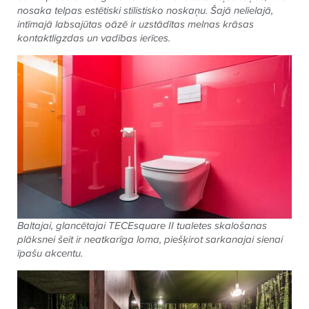
nosaka telpas estētiski stilistisko noskaņu. Šajā nelielajā,
intīmajā labsajūtas oāzē ir uzstādītas melnas krāsas
kontaktligzdas un vadības ierīces.
Baltajai, glancētajai
TECE
square II tualetes skalošanas
plāksnei šeit ir neatkarīga loma, piešķirot sarkanajai sienai
īpašu akcentu.