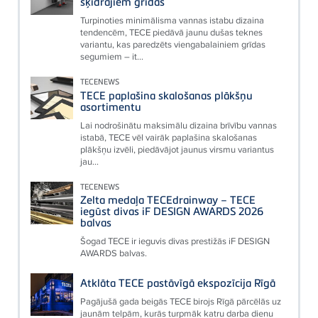
šķidrajiem grīdas
Turpinoties minimālisma vannas istabu dizaina
tendencēm, TECE piedāvā jaunu dušas teknes
variantu, kas paredzēts viengabalainiem grīdas
segumiem – it...
TECENEWS
TECE paplašina skalošanas plākšņu
asortimentu
Lai nodrošinātu maksimālu dizaina brīvību vannas
istabā, TECE vēl vairāk paplašina skalošanas
plākšņu izvēli, piedāvājot jaunus virsmu variantus
jau...
TECENEWS
Zelta medaļa TECEdrainway – TECE
iegūst divas iF DESIGN AWARDS 2026
balvas
Šogad TECE ir ieguvis divas prestižās iF DESIGN
AWARDS balvas.
Atklāta TECE pastāvīgā ekspozīcija Rīgā
Pagājušā gada beigās TECE birojs Rīgā pārcēlās uz
jaunām telpām, kurās turpmāk katru darba dienu