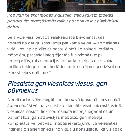
Populāri ne tikai modes industrijā: ziedu raksta tapetes
padara rīta mazgāšanās rutīnu par priekpilnu pieskārienu
dabai.
Šajā vidē viesi pavada relaksējošas brīvdienas, kas
nodrošina garīgu stimulāciju patīkamā veidā, – apmešanās
vidē, kas ir piepildīta ar pasaulē atzītu dizaineru radītām
mēbelēm, prasmīgi integrējot tās funkcionālu telpu
koncepcijās, raisa emocijas un padara telpas un dizaina
radīto efektu par kaut ko tādu, ko ir iespējams piedzīvot un
izprast teju vienā mirklī.
Piesaista gan viesnīcas viesus, gan
būvniekus
Nereti rodas vēlme iegūt kaut ko savā īpašumā, un viesnīcā
Laurichhof
šī vēlme var tikt apmierināta visai neierastā veidā:
viesnīcas viesiem tiek nodrošināta iespēja iegādāties un
paņemt līdzi gan atsevišķas mēbeles, gan mēbeļu
komplektus vai pat visu istabas iekārtojumu. Ja vēlēsieties,
interjera dizaineri sniegs individuālu konsultāciju, kā vislabāk