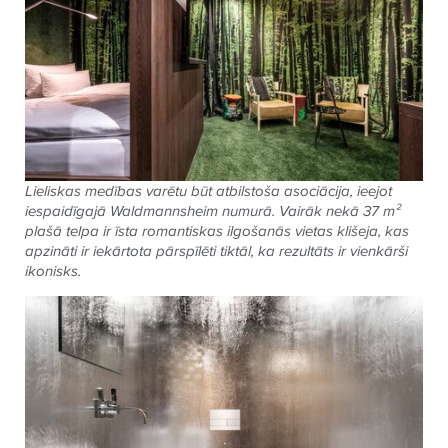
Lieliskas medības varētu būt atbilstoša asociācija, ieejot
iespaidīgajā Waldmannsheim numurā. Vairāk nekā 37 m²
plašā telpa ir īsta romantiskas ilgošanās vietas klišeja, kas
apzināti ir iekārtota pārspīlēti tiktāl, ka rezultāts ir vienkārši
ikonisks.