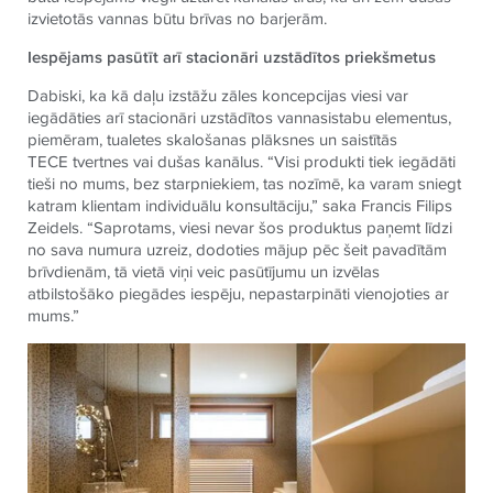
izvietotās vannas būtu brīvas no barjerām.
Iespējams pasūtīt arī stacionāri uzstādītos priekšmetus
Dabiski, ka kā daļu izstāžu zāles koncepcijas viesi var
iegādāties arī stacionāri uzstādītos vannasistabu elementus,
piemēram, tualetes skalošanas plāksnes un saistītās
TECE
tvertnes vai dušas kanālus. “Visi produkti tiek iegādāti
tieši no mums, bez starpniekiem, tas nozīmē, ka varam sniegt
katram klientam individuālu konsultāciju,” saka Francis Filips
Zeidels. “Saprotams, viesi nevar šos produktus paņemt līdzi
no sava numura uzreiz, dodoties mājup pēc šeit pavadītām
brīvdienām, tā vietā viņi veic pasūtījumu un izvēlas
atbilstošāko piegādes iespēju, nepastarpināti vienojoties ar
mums.”