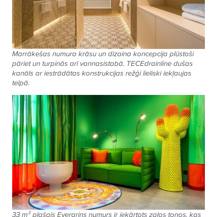
Marrākešas numura krāsu un dizaina koncepcija plūstoši
pāriet un turpinās arī vannasistabā.
TECE
drainline dušas
kanāls ar iestrādātas konstrukcijas režģi lieliski iekļaujas
telpā.
33 m² plašais Evergrins numurs ir iekārtots zaļos toņos, kas