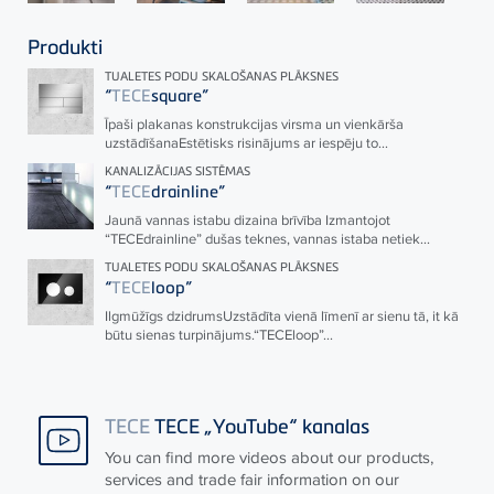
Produkti
TUALETES PODU SKALOŠANAS PLĀKSNES
“
TECE
square”
Īpaši plakanas konstrukcijas virsma un vienkārša
uzstādīšanaEstētisks risinājums ar iespēju to...
KANALIZĀCIJAS SISTĒMAS
“
TECE
drainline”
Jaunā vannas istabu dizaina brīvība Izmantojot
“
TECE
drainline” dušas teknes, vannas istaba netiek...
TUALETES PODU SKALOŠANAS PLĀKSNES
“
TECE
loop”
Ilgmūžīgs dzidrumsUzstādīta vienā līmenī ar sienu tā, it kā
būtu sienas turpinājums.“
TECE
loop”...
TECE
TECE „YouTube“ kanalas
You can find more videos about our products,
services and trade fair information on our