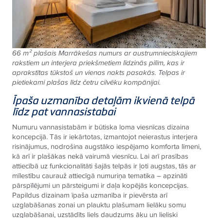
66 m² plašais Marrākešas numurs ar austrumnieciskajiem
rakstiem un interjera priekšmetiem līdzinās pilīm, kas ir
aprakstītas tūkstoš un vienas nakts pasakās. Telpas ir
pietiekami plašas līdz četru cilvēku kompānijai.
Īpaša uzmanība detaļām ikvienā telpā
līdz pat vannasistabai
Numuru vannasistabām ir būtiska loma viesnīcas dizaina
koncepcijā. Tās ir iekārtotas, izmantojot neierastus interjera
risinājumus, nodrošina augstāko iespējamo komforta līmeni,
kā arī ir plašākas nekā vairumā viesnīcu. Lai arī prasības
attiecībā uz funkcionalitāti šajās telpās ir ļoti augstas, tās ar
mīlestību caurauž attiecīgā numuriņa tematika – apzināti
pārspīlējumi un pārsteigumi ir daļa kopējās koncepcijas.
Papildus dizainam īpaša uzmanība ir pievērsta arī
uzglabāšanas zonai un plauktu plašumam lielāku somu
uzglabāšanai, uzstādīts liels daudzums āķu un lieliski