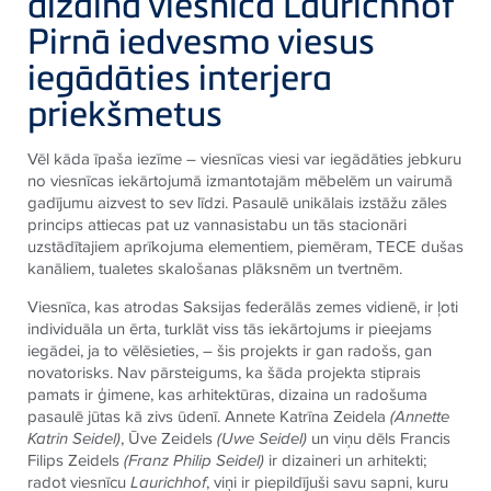
dizaina viesnīca Laurichhof
Pirnā iedvesmo viesus
iegādāties interjera
priekšmetus
Vēl kāda īpaša iezīme – viesnīcas viesi var iegādāties jebkuru
no viesnīcas iekārtojumā izmantotajām mēbelēm un vairumā
gadījumu aizvest to sev līdzi. Pasaulē unikālais izstāžu zāles
princips attiecas pat uz vannasistabu un tās stacionāri
uzstādītajiem aprīkojuma elementiem, piemēram,
TECE
dušas
kanāliem, tualetes skalošanas plāksnēm un tvertnēm.
Viesnīca, kas atrodas Saksijas federālās zemes vidienē, ir ļoti
individuāla un ērta, turklāt viss tās iekārtojums ir pieejams
iegādei, ja to vēlēsieties, – šis projekts ir gan radošs, gan
novatorisks. Nav pārsteigums, ka šāda projekta stiprais
pamats ir ģimene, kas arhitektūras, dizaina un radošuma
pasaulē jūtas kā zivs ūdenī. Annete Katrīna Zeidela
(Annette
Katrin Seidel)
, Ūve Zeidels
(Uwe Seidel)
un viņu dēls Francis
Filips Zeidels
(Franz Philip Seidel)
ir dizaineri un arhitekti;
radot viesnīcu
Laurichhof
, viņi ir piepildījuši savu sapni, kuru