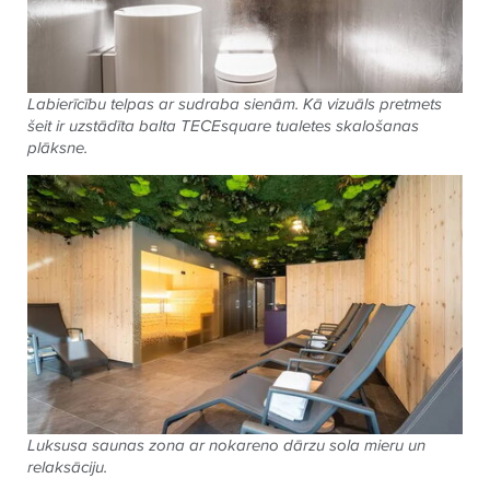
Labierīcību telpas ar sudraba sienām. Kā vizuāls pretmets
šeit ir uzstādīta balta
TECE
square tualetes skalošanas
plāksne.
Luksusa saunas zona ar nokareno dārzu sola mieru un
relaksāciju.