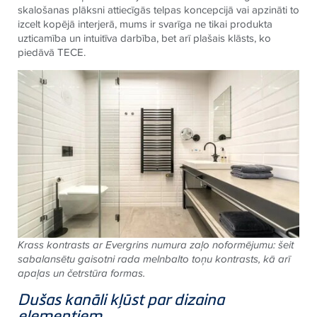
skalošanas plāksni attiecīgās telpas koncepcijā vai apzināti to
izcelt kopējā interjerā, mums ir svarīga ne tikai produkta
uzticamība un intuitīva darbība, bet arī plašais klāsts, ko
piedāvā
TECE
.
Krass kontrasts ar Evergrins numura zaļo noformējumu: šeit
sabalansētu gaisotni rada melnbalto toņu kontrasts, kā arī
apaļas un četrstūra formas.
Dušas kanāli kļūst par dizaina
elementiem