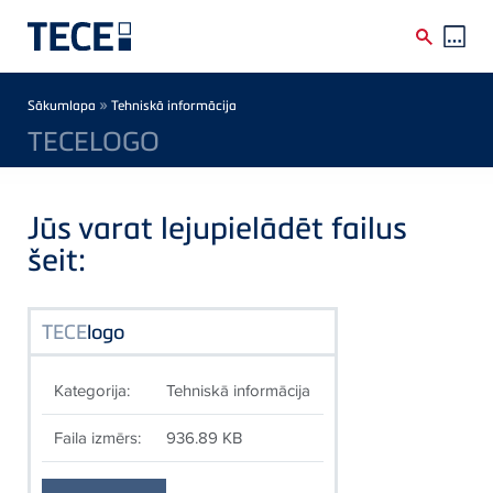
Skip to main content
Breadcrumb
»
Sākumlapa
Tehniskā informācija
TECELOGO
Jūs varat lejupielādēt failus
šeit:
TECE
logo
Kategorija:
Tehniskā informācija
Faila izmērs:
936.89 KB