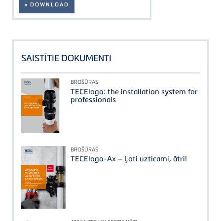
» DOWNLOAD
SAISTĪTIE DOKUMENTI
BROŠŪRAS
TECElogo: the installation system for
professionals
BROŠŪRAS
TECElogo-Ax – Ļoti uzticami, ātri!