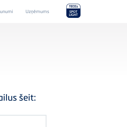
Main
aunumi
Uzņēmums
Menu
2
ilus šeit: