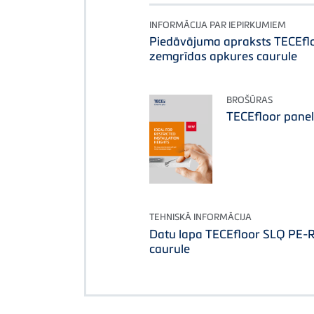
INFORMĀCIJA PAR IEPIRKUMIEM
Piedāvājuma apraksts TECEf
zemgrīdas apkures caurule
BROŠŪRAS
TECEfloor panel
TEHNISKĀ INFORMĀCIJA
Datu lapa TECEfloor SLQ PE-
caurule