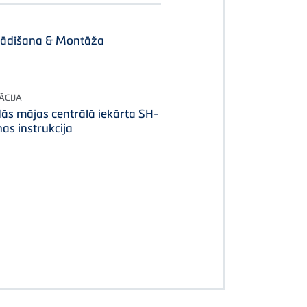
tādīšana & Montāža
ĀCIJA
ās mājas centrālā iekārta SH-
as instrukcija