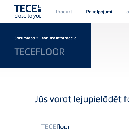
Main
Produkti
J
Pakalpojumi
Menü
1
Skip to main content
Breadcrumb
»
Sākumlapa
Tehniskā informācija
TECEFLOOR
Jūs varat lejupielādēt fa
TECE
floor