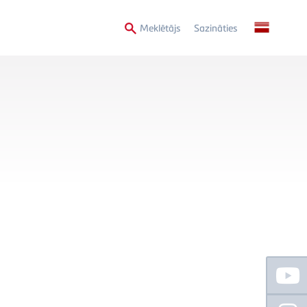
Secondary
Meklētājs
Sazināties
Menu
Floating
Sidebar