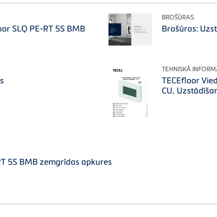
BROŠŪRAS
loor SLQ PE-RT 5S BMB
Brošūras: Uzs
TEHNISKĀ INFORM
s
TECEfloor Vied
CU, Uzstādīšan
RT 5S BMB zemgrīdas apkures