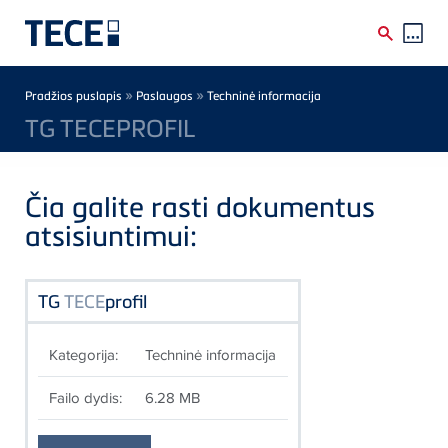
Skip to main content
Breadcrumb
»
»
Pradžios puslapis
Paslaugos
Techninė informacija
TG TECEPROFIL
Čia galite rasti dokumentus
atsisiuntimui:
TG
TECE
profil
Kategorija:
Techninė informacija
Failo dydis:
6.28 MB