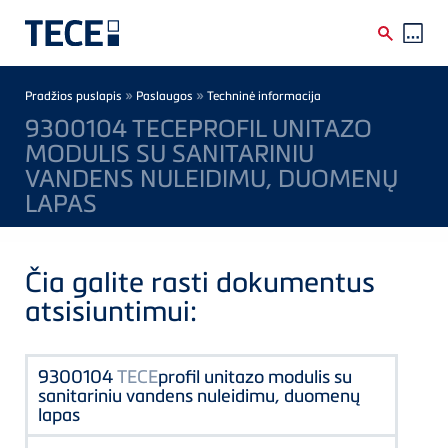
Skip to main content
Breadcrumb
»
»
Pradžios puslapis
Paslaugos
Techninė informacija
9300104 TECEPROFIL UNITAZO
MODULIS SU SANITARINIU
VANDENS NULEIDIMU, DUOMENŲ
LAPAS
Čia galite rasti dokumentus
atsisiuntimui:
9300104
TECE
profil unitazo modulis su
sanitariniu vandens nuleidimu, duomenų
lapas