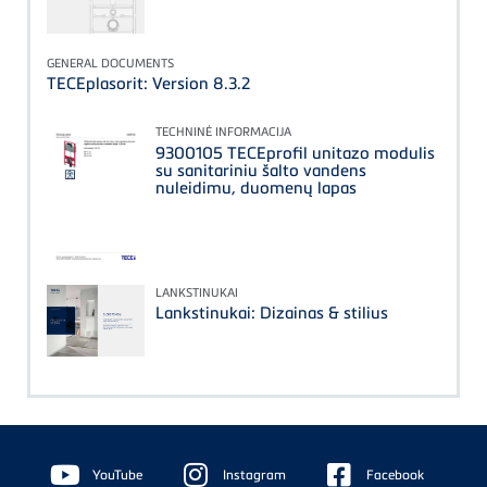
GENERAL DOCUMENTS
TECEplasorit: Version 8.3.2
TECHNINĖ INFORMACIJA
9300105 TECEprofil unitazo modulis
su sanitariniu šalto vandens
nuleidimu, duomenų lapas
LANKSTINUKAI
Lankstinukai: Dizainas & stilius
Floating
Sidebar
YouTube
Instagram
Facebook