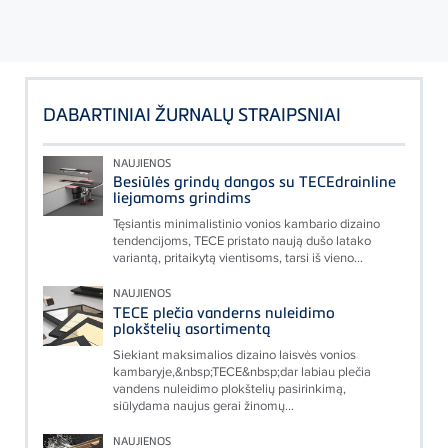
DABARTINIAI ŽURNALŲ STRAIPSNIAI
NAUJIENOS
Besiūlės grindų dangos su TECEdrainline
liejamoms grindims
Tęsiantis minimalistinio vonios kambario dizaino
tendencijoms, TECE pristato naują dušo latako
variantą, pritaikytą vientisoms, tarsi iš vieno...
NAUJIENOS
TECE plečia vanderns nuleidimo
plokštelių asortimentą
Siekiant maksimalios dizaino laisvės vonios
kambaryje,&nbsp;TECE&nbsp;dar labiau plečia
vandens nuleidimo plokštelių pasirinkimą,
siūlydama naujus gerai žinomų...
NAUJIENOS