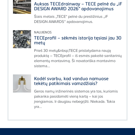
Auksas TECEdrainway – TECE pelnė du „iF
DESIGN AWARD 2026“ apdovanojimus
Šiais metais „TECE“ pelnė du prestižinius „iF
DESIGN AWARDS“ apdovanojimus.
NAUJIENOS
TECEprofil – sėkmės istorija tęsiasi jau 30
metų
Prieš 30 metų&nbsp;TECE pristatydama naują
produktą – TECEprofil – iš esmės pakeitė sanitarinių
elementų montavimą. Ši novatoriška montavimo
sistema...
Kodėl svarbu, kad vanduo namuose
tekėtų patikimais vamzdžiais?
Geros namų inžinerinės sistemos yra tos, kuriomis
pakanka pasidomėti vieną kartą – kai jos
įrengiamos. Ir daugiau nebegrįžti. Niekada. Tokia
yra...