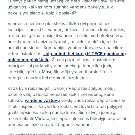
Turintys pakabinamą unitazą ko gero kiekvieną sykį susiima
už galvos, kai kas nors sutrinka vandens bakelyje. Juk
bakelis yra sienoje. Kaip jį pasiekti?
Vandens nuėmimo plokštelės atlieka dvi pagrindines
funkcijas – nuleidžia vandenį unitaze ir tarnauja kaip durelės,
pro kurias galima pasiekti vandens nuleidimo bakelį su visu
nuleidimo mechanizmu. Norint jį pasiekti, plokštelę reikia
nuimti nuo sienos. Kompanijos youtube kanale yra pateiktos
video instrukcijos,
kaip nuimti bet kurią iš TECE gaminamų
nuleidimo plokštelių
. Žinant pagrindinius konstrukcijos
principus, tai padaryti yra nesudėtinga ir nereikia jokių
specialių įgūdžių.
Mūsų
filosofija yra kurti praktiškus ir
patogius naudoti bei montuoti produktus.
Kada kyla reikalas lįsti į bakelį? Paprastai statybų metu į
bakelio vidų patenka nemažas kiekis nešvarumų, kurie
sutrikdo
vandens vožtuvų
veiklą. Juos reikia paprasčiausiai
išimti ir išplauti. Jei vanduo kietas, vožtuvai taip pat palyginti
greitai apsineša kalkių nuosėdomis. Šiuo atveju juos irgi
reikia išplauti. Vartotojams apie sutrikimus bakelyje paprastai
praneša unitaze nuolatos bėgantis vanduo.
Kita dažnai pasitaikanti bėda – nuleidžiamas vanduo tykšta