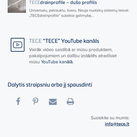
TECE
drainprofile – dušo profilis
Universalu, patrauklu, švaru. Nauja nuotekų sistemų laisvė:
„
TECE
drainprofile“ suteikia galimybę...
TECE
“TECE” YouTube kanāls
Vairāk video saistībā ar mūsu produktiem,
pakalpojumiem un dalību izstādēs atradīsiet
mūsu
YouTube kanālā
.
Dalytis straipsniu arba jį spausdinti
Susiekite su mumis:
info@tece.lt