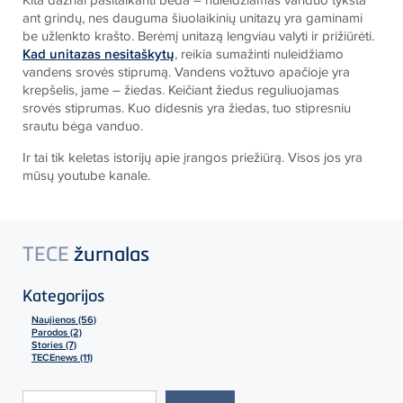
ant grindų, nes dauguma šiuolaikinių unitazų yra gaminami
be užlenkto krašto. Berėmį unitazą lengviau valyti ir prižiūrėti.
Kad unitazas nesitaškytų
, reikia sumažinti nuleidžiamo
vandens srovės stiprumą. Vandens vožtuvo apačioje yra
krepšelis, jame – žiedas. Keičiant žiedus reguliuojamas
srovės stiprumas. Kuo didesnis yra žiedas, tuo stipresniu
srautu bėga vanduo.
Ir tai tik keletas istorijų apie įrangos priežiūrą. Visos jos yra
mūsų youtube kanale.
TECE
žurnalas
Kategorijos
Naujienos (56)
Parodos (2)
Stories (7)
TECEnews (11)