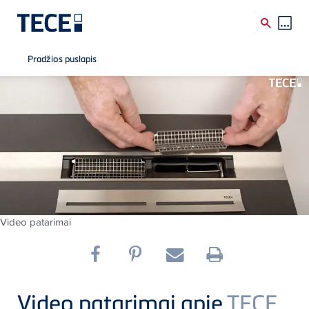
Breadcrumb
Skip to main content
Pradžios puslapis
Video patarimai
Video patarimai apie
TECE