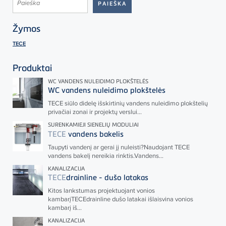
Žymos
TECE
Produktai
WC VANDENS NULEIDIMO PLOKŠTELĖS
WC vandens nuleidimo plokštelės
TECE
siūlo didelę išskirtinių vandens nuleidimo plokštelių
privačiai zonai ir projektų verslui...
SURENKAMIEJI SIENELIŲ MODULIAI
TECE
vandens bakelis
Taupyti vandenį ar gerai jį nuleisti?Naudojant
TECE
vandens bakelį nereikia rinktis.Vandens...
KANALIZACIJA
TECE
drainline - dušo latakas
Kitos lankstumas projektuojant vonios
kambarį
TECE
drainline dušo latakai išlaisvina vonios
kambarį iš...
KANALIZACIJA