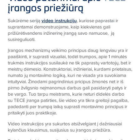
įrangos priežiūrą
Sukūrė
me
seriją
video instrukcijų
, kuriose paprastai ir
suprantamai demonstruoja
me
, kaip kiekvienas gali
prižiūrėti
vandens inžinerinę
įrangą
savo namuose
, ją
susireguliuoti.
Įrangos
mechanizmų veikimo principus daug lengviau yra ir
paaiškinti, ir suprasti vizualiai, todėl trumpos, apie 1 minutės
trukmės instrukcijos susilaukė ne tik paprastų vartotojų, bet ir
meistrų dėmesio. Konstruktoriai, inžinieriai, kurdami prietaisus,
numato jų montavimo logiką, kuri ne visada yra suvokiama
intuityviai. Žinodami pagrindinius pricipus žmonės net ir iš
pirmo žvilgsnio neįmanomus darbus gali pasidaryti patys ir
be vargo. Tuo tarpu meistrams, kurie neturi didelės darbo
su
TECE
įranga patirties, šie video yra tikra greitoji pagalba,
padedanti per trumpą laiką suprasti montavimo principus ir
pritaikyti juos praktikoje.
Video instrukcijos yra sukurtos atsižvelgiant į dažniausiai
kylančius klausimus, susijusius su įrangos priežiūra.