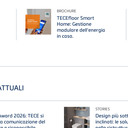
BROCHURE
TECEfloor Smart
Home: Gestione
modulare dell'energia
in casa.
 ATTUALI
STORIES
ward 2026: TECE si
Design più sotti
na comunicazione del
inclinati: le so
 e riconoscibile.
nella ristruttu