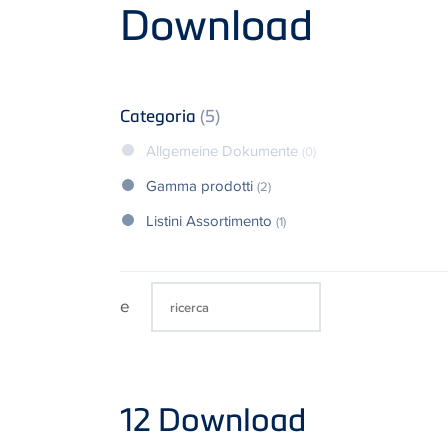
Product
Download
Categoria
(5)
Allgemeine Dokumente
(0)
Gamma prodotti
(2)
Listini Assortimento
(1)
e
12
Download