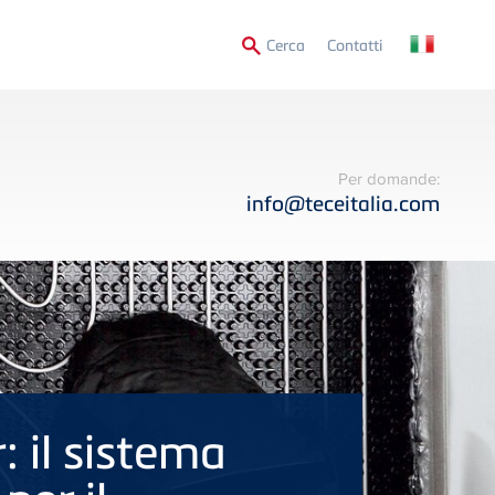
Secondary
Cerca
Contatti
Menu
Per domande:
info@teceitalia.com
r: il sistema