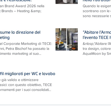
man Brand Award 2026 nella
Quando le esigen
nt Brands – Heating &amp;
scontrano con le ca
sono necessarie so
sume la direzione del
“Abitare l’Arm
eting
l’evento TECE 
nel Corporate Marketing di TECE:
&nbsp;“Abitare l
nni, Petra Bischof ha passato la
tra design, colo
timento marketing al suo...
AquaMoon by Smi
il migliorati per WC e lavabo
 già valido e ottimizzare
ssici: con questo obiettivo, TECE
namenti per i suoi consolidati...