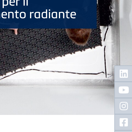
per il
ento radiante
Floating
Sidebar