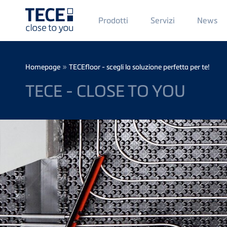
Main
Prodotti
Servizi
News
Menü
1
Skip to main content
Breadcrumb
»
Homepage
TECEfloor - scegli la soluzione perfetta per te!
TECE - CLOSE TO YOU