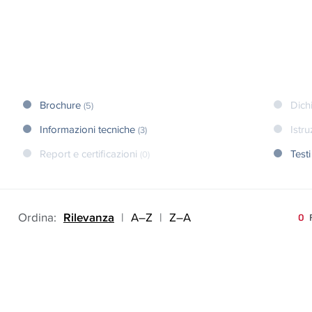
Brochure
Dich
(5)
Informazioni tecniche
Istr
(3)
Report e certificazioni
Testi
(0)
Ordina:
Rilevanza
|
A–Z
|
Z–A
0
F