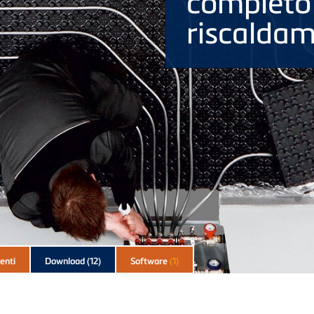
completo 
riscaldam
enti
Download
(12)
Software
(1)