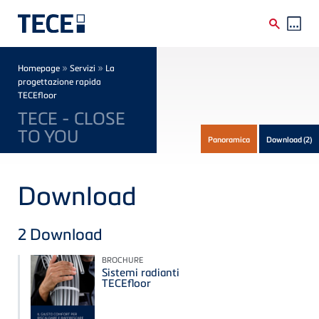
Skip to main content
Breadcrumb
»
»
Homepage
Servizi
La
progettazione rapida
TECEfloor
TECE - CLOSE
TO YOU
Panoramica
Download
(2)
Download
2
Download
BROCHURE
Sistemi radianti
TECEfloor