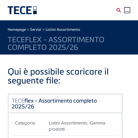
Skip to main content
Breadcrumb
»
»
Homepage
Servizi
Listini Assortimento
TECEFLEX - ASSORTIMENTO
COMPLETO 2025/26
Qui è possibile scaricare il
seguente file:
TECE
flex - Assortimento completo
2025/26
Categoria:
Listini Assortimento, Gamma
prodotti