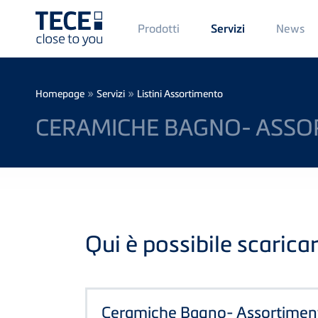
Main
Prodotti
News
Servizi
Menü
1
Skip to main content
Breadcrumb
»
»
Homepage
Servizi
Listini Assortimento
CERAMICHE BAGNO- ASSO
Qui è possibile scaricar
Ceramiche Bagno- Assortimen