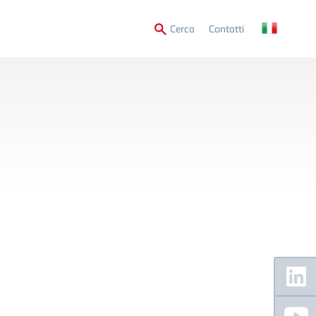
Secondary
Cerca
Contatti
Menu
Floating
Sidebar