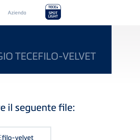
Main
Azienda
Menu
2
IO TECEFILO-VELVET
e il seguente file:
E
filo-velvet