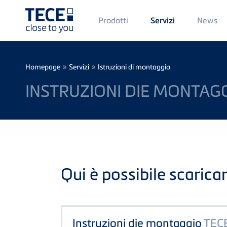
Main
Prodotti
News
Servizi
Menü
1
Skip to main content
Breadcrumb
»
»
Homepage
Servizi
Istruzioni di montaggio
INSTRUZIONI DIE MONTAGG
Qui è possibile scaricar
Instruzioni die montaggio
TEC