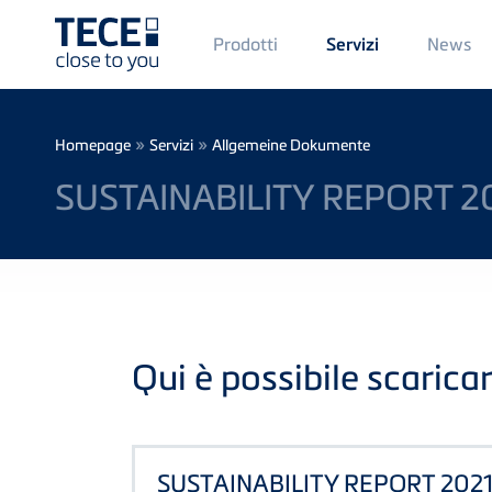
Main
Prodotti
News
Servizi
Menü
1
Skip to main content
Breadcrumb
»
»
Homepage
Servizi
Allgemeine Dokumente
SUSTAINABILITY REPORT 2
Qui è possibile scaricar
SUSTAINABILITY REPORT 202