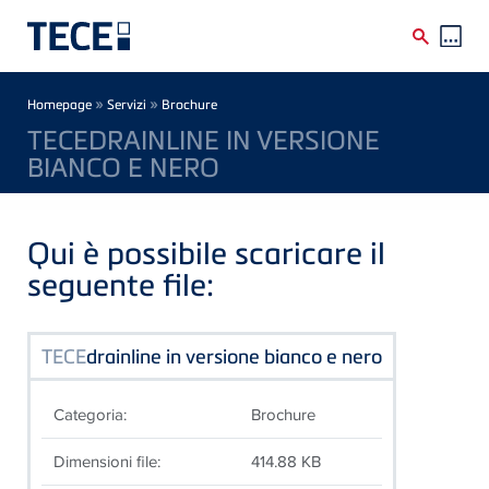
Skip to main content
Breadcrumb
»
»
Homepage
Servizi
Brochure
TECEDRAINLINE IN VERSIONE
BIANCO E NERO
Qui è possibile scaricare il
seguente file:
TECE
drainline in versione bianco e nero
Categoria:
Brochure
Dimensioni file:
414.88 KB