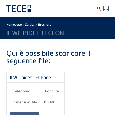
Skip to main content
Breadcrumb
»
»
Homepage
Servizi
Brochure
IL WC BIDET TECEONE
Qui è possibile scaricare il
seguente file:
Il WC bidet
TECE
one
Categoria:
Brochure
Dimensioni file:
1.16 MB