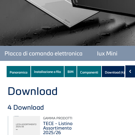
Placca di comando elettronica
TECE
lux Mini
Subnavigation
‹
Installazione a filo
BIM
Panoramica
Componenti
Download
(4)
of
current
Download
Product
4
Download
GAMMA PRODOTTI
TECE - Listino
Assortimento
2025/26