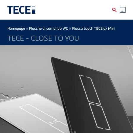
Skip to main content
Breadcrumb
»
»
Homepage
Placche di comando WC
Placca touch TECElux Mini
TECE - CLOSE TO YOU