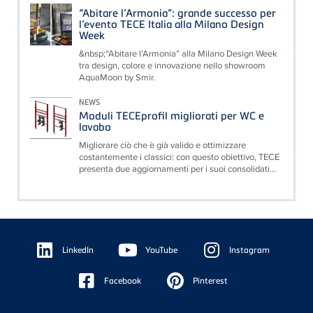
“Abitare l’Armonia”: grande successo per
l’evento TECE Italia alla Milano Design
Week
&nbsp;“Abitare l’Armonia” alla Milano Design Week
tra design, colore e innovazione nello showroom
AquaMoon by Smir.
NEWS
Moduli TECEprofil migliorati per WC e
lavabo
Migliorare ciò che è già valido e ottimizzare
costantemente i classici: con questo obiettivo, TECE
presenta due aggiornamenti per i suoi consolidati...
Floating
Sidebar
LinkedIn
YouTube
Instagram
Facebook
Pinterest