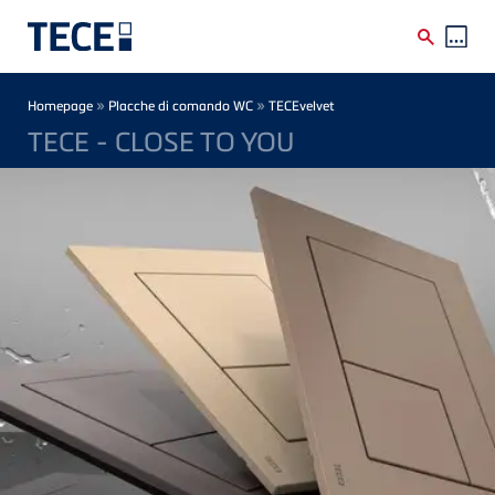
Skip to main content
Breadcrumb
»
»
Homepage
Placche di comando WC
TECEvelvet
TECE - CLOSE TO YOU