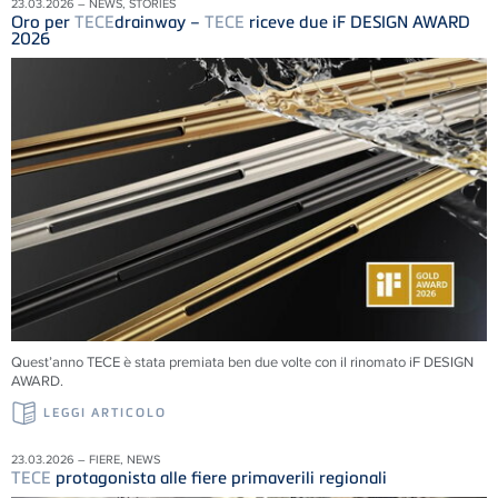
23.03.2026 – NEWS, STORIES
Oro per
TECE
drainway –
TECE
riceve due iF DESIGN AWARD
2026
Quest’anno TECE è stata premiata ben due volte con il rinomato iF DESIGN
AWARD.
LEGGI ARTICOLO
23.03.2026 – FIERE, NEWS
TECE
protagonista alle fiere primaverili regionali