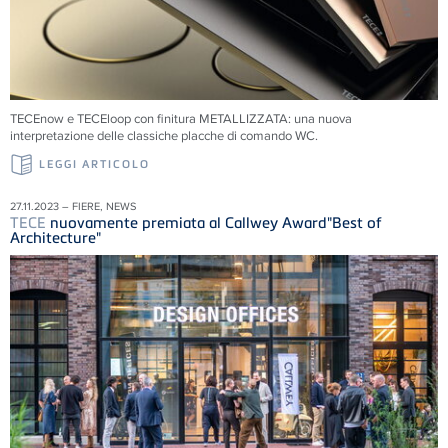
TECEnow e TECEloop con finitura METALLIZZATA: una nuova
interpretazione delle classiche placche di comando WC.
LEGGI ARTICOLO
27.11.2023 – FIERE, NEWS
TECE
nuovamente premiata al Callwey Award"Best of
Architecture"