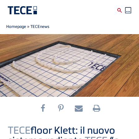
Breadcrumb
Skip to main content
Homepage
»
TECEnews
TECE
floor Klett: il nuovo