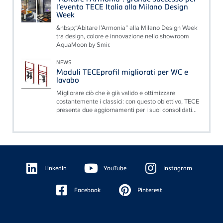
l’evento TECE Italia alla Milano Design
Week
&nbsp;“Abitare l’Armonia” alla Milano Design Week
tra design, colore e innovazione nello showroom
AquaMoon by Smir.
NEWS
Moduli TECEprofil migliorati per WC e
lavabo
Migliorare ciò che è già valido e ottimizzare
costantemente i classici: con questo obiettivo, TECE
presenta due aggiornamenti per i suoi consolidati...
Floating
Sidebar
LinkedIn
YouTube
Instagram
Facebook
Pinterest