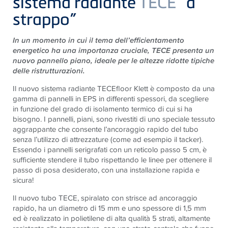
sistema radiante
TECE
“a
strappo”
In un momento in cui il tema dell’efficientamento
energetico ha una importanza cruciale,
TECE
presenta un
nuovo pannello piano, ideale per le altezze ridotte tipiche
delle ristrutturazioni.
Il nuovo sistema radiante
TECE
floor Klett è composto da una
gamma di pannelli in EPS in differenti spessori, da scegliere
in funzione del grado di isolamento termico di cui si ha
bisogno. I pannelli, piani, sono rivestiti di uno speciale tessuto
aggrappante che consente l’ancoraggio rapido del tubo
senza l’utilizzo di attrezzature (come ad esempio il tacker).
Essendo i pannelli serigrafati con un reticolo passo 5 cm, è
sufficiente stendere il tubo rispettando le linee per ottenere il
passo di posa desiderato, con una installazione rapida e
sicura!
Il nuovo tubo
TECE
, spiralato con strisce ad ancoraggio
rapido, ha un diametro di 15 mm e uno spessore di 1,5 mm
ed è realizzato in polietilene di alta qualità 5 strati, altamente