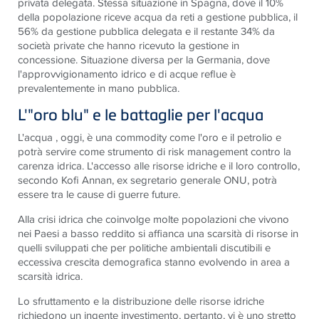
privata delegata. Stessa situazione in Spagna, dove il 10%
della popolazione riceve acqua da reti a gestione pubblica, il
56% da gestione pubblica delegata e il restante 34% da
società private che hanno ricevuto la gestione in
concessione. Situazione diversa per la Germania, dove
l'approvvigionamento idrico e di acque reflue è
prevalentemente in mano pubblica.
L'"oro blu" e le battaglie per l'acqua
L'acqua , oggi, è una commodity come l'oro e il petrolio e
potrà servire come strumento di risk management contro la
carenza idrica. L'accesso alle risorse idriche e il loro controllo,
secondo Kofi Annan, ex segretario generale ONU, potrà
essere tra le cause di guerre future.
Alla crisi idrica che coinvolge molte popolazioni che vivono
nei Paesi a basso reddito si affianca una scarsità di risorse in
quelli sviluppati che per politiche ambientali discutibili e
eccessiva crescita demografica stanno evolvendo in area a
scarsità idrica.
Lo sfruttamento e la distribuzione delle risorse idriche
richiedono un ingente investimento, pertanto, vi è uno stretto