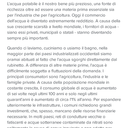
L'acqua potabile è il nostro bene più prezioso, una fonte di
ricchezza oltre ad essere una materia prima essenziale sia
per l'industria che per l'agricoltura. Oggi il commercio
dell'acqua è diventato estremamente redditizio. A causa della
sua crescente scarsità a livello mondiale, i fornitori di acqua -
siano essi privati, municipali o statali - stanno diventando
sempre più importanti.
Quando ci laviamo, cuciniamo o usiamo il bagno, nella
maggior parte dei paesi industrializzati occidentali siamo
oramai abituati al fatto che l'acqua sgorghi direttamente dal
rubinetto. A differenza di altre materie prime, l'acqua è
difficilmente soggetta a fluttuazioni della domanda. I
principali consumatori sono l'agricoltura, l'industria e le
famiglie private. A causa della popolazione mondiale in
costante crescita, il consumo globale di acqua è aumentato
di sei volte negli ultimi 100 anni e solo negli ultimi
quarant'anni è aumentato di circa l'1% all'anno. Per espandere
ulteriormente le infrastrutture, i comuni richiedono grandi
investimenti, che, spesso, mancano delle risorse finanziarie
necessarie. In molti paesi, reti di condutture vecchie o
fatiscenti e acque sotterranee contaminate da nitrati sono
solitamente la causa di acqua inquinata e non adatta per