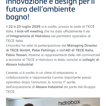
innovazione e design per il
futuro dell’ambiente
bagno!
Il
22 e 23 luglio 2025
si è svolto, presso la sede di TECE
Italia, il
kick-off meeting
che ha dato ufficialmente il via
all’
integrazione di Hidrobox
nel perimetro operativo di
TECE Italia.
L’incontro ha visto la partecipazione del
Managing Director
di TECE GmbH, Peter Fehlings
, e dell'
AD di TECE Italia,
Fabio Tessari
, insieme ai rappresentanti delle reti commerciali
e tecniche di TECE e Hidrobox in Italia, nonché ai
colleghi di
Absara Industrial
.
L’evento si è svolto in un clima di entusiasmo e
collaborazione e rappresenta il primo importante passo
operativo dopo l’annuncio, lo scorso 1° aprile,
dell’acquisizione di
Absara Industrial
da parte del Gruppo
TECE.