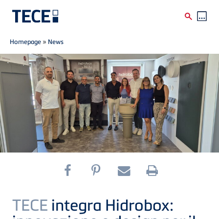
Breadcrumb
Skip to main content
Homepage
»
News
TECE
integra Hidrobox: