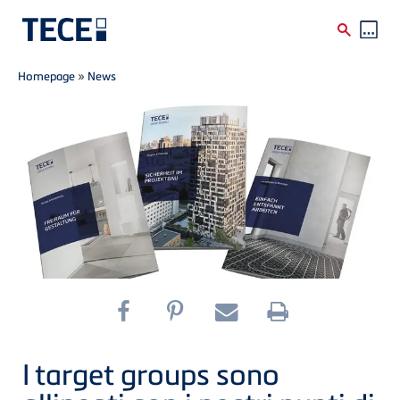
Breadcrumb
Skip to main content
Homepage
»
News
I target groups sono