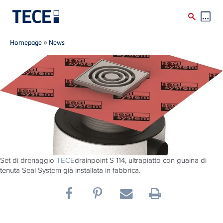
Breadcrumb
Skip to main content
Homepage
»
News
Set di drenaggio
TECE
drainpoint S 114, ultrapiatto con guaina di
tenuta Seal System già installata in fabbrica.