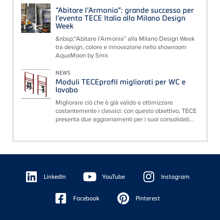
“Abitare l’Armonia”: grande successo per
l’evento TECE Italia alla Milano Design
Week
&nbsp;“Abitare l’Armonia” alla Milano Design Week
tra design, colore e innovazione nello showroom
AquaMoon by Smir.
NEWS
Moduli TECEprofil migliorati per WC e
lavabo
Migliorare ciò che è già valido e ottimizzare
costantemente i classici: con questo obiettivo, TECE
presenta due aggiornamenti per i suoi consolidati...
Floating
Sidebar
LinkedIn
YouTube
Instagram
Facebook
Pinterest