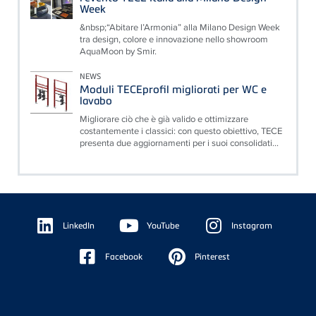
Week
&nbsp;“Abitare l’Armonia” alla Milano Design Week
tra design, colore e innovazione nello showroom
AquaMoon by Smir.
NEWS
Moduli TECEprofil migliorati per WC e
lavabo
Migliorare ciò che è già valido e ottimizzare
costantemente i classici: con questo obiettivo, TECE
presenta due aggiornamenti per i suoi consolidati...
Floating
Sidebar
LinkedIn
YouTube
Instagram
Facebook
Pinterest