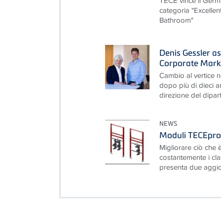
TECE vince il Ger
categoria "Excelle
Bathroom"
Denis Gessler as
Corporate Mark
Cambio al vertice 
dopo più di dieci a
direzione del dipar
NEWS
Moduli TECEprof
Migliorare ciò che è
costantemente i cla
presenta due aggior