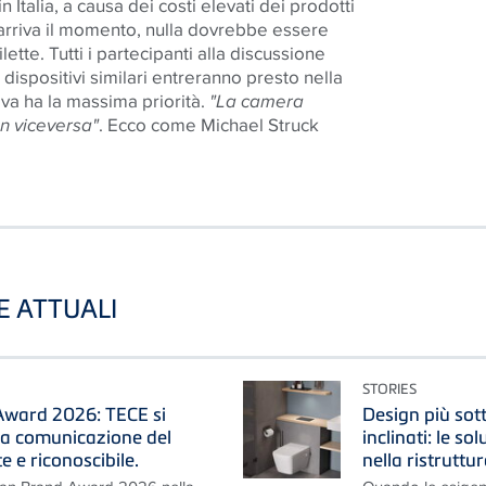
Italia, a causa dei costi elevati dei prodotti
 arriva il momento, nulla dovrebbe essere
ette. Tutti i partecipanti alla discussione
i dispositivi similari entreranno presto nella
tiva ha la massima priorità.
"La camera
on viceversa"
. Ecco come Michael Struck
TE ATTUALI
STORIES
ward 2026: TECE si
Design più sotti
na comunicazione del
inclinati: le so
 e riconoscibile.
nella ristruttu