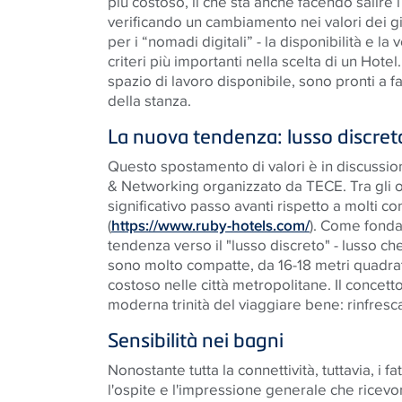
più costoso, il che sta anche facendo salire i
verificando un cambiamento nei valori dei giov
per i “nomadi digitali” - la disponibilità e l
criteri più importanti nella scelta di un Hote
spazio di lavoro disponibile, sono pronti a f
della stanza
.
La nuova tendenza: lusso discret
Questo spostamento di valori è in discussi
& Networking
organizzato da
TECE
. Tra gli
significativo passo avanti rispetto a molti c
(
https://www.ruby-hotels.com/
)
. Come fonda
tendenza verso il "lusso discreto" - lusso 
sono molto compatte, da 16-18 metri quadrat
costoso nelle città metropolitane. Il concett
moderna trinità del viaggiare bene: rinfrescat
Sensibilità nei bagni
Nonostante tutta la connettività, tuttavia, i f
l'ospite e l'impressione generale che ricevo