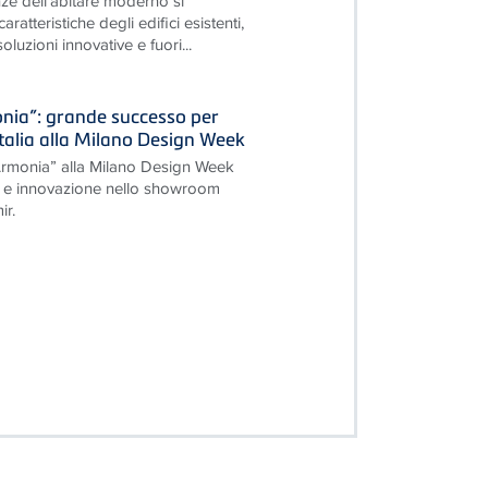
ze dell'abitare moderno si
ratteristiche degli edifici esistenti,
luzioni innovative e fuori...
onia”: grande successo per
Italia alla Milano Design Week
’Armonia” alla Milano Design Week
re e innovazione nello showroom
r.