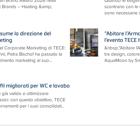
man Brand Award 2026 nella
Quando le esigen
nt Brands – Heating &amp;
scontrano con le ca
sono necessarie so
sume la direzione del
“Abitare l’Arm
eting
l’evento TECE 
nel Corporate Marketing di TECE:
&nbsp;“Abitare l
nni, Petra Bischof ha passato la
tra design, colo
timento marketing al suo...
AquaMoon by Smi
il migliorati per WC e lavabo
 già valido e ottimizzare
ssici: con questo obiettivo, TECE
namenti per i suoi consolidati...