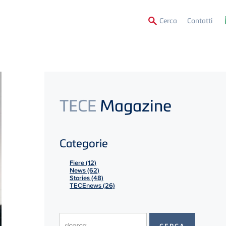
Secon
Cerca
Contatti
Menu
TECE
Magazine
Categorie
Fiere (12)
News (62)
Stories (48)
TECEnews (26)