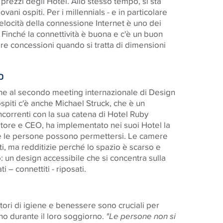
 prezzi degli Hotel. Allo stesso tempo, si sta
ani ospiti. Per i millennials - e in particolare
a velocità della connessione Internet è uno dei
l. Finché la connettività è buona e c'è un buon
are concessioni quando si tratta di dimensioni
o
one al secondo meeting internazionale di
Design
 ospiti c'è anche Michael Struck, che è un
oncorrenti con la sua catena di Hotel Ruby
tore e CEO, ha implementato nei suoi Hotel la
che le persone possono permettersi. Le camere
i, ma redditizie perché lo spazio è scarso e
o: un design accessibile che si concentra sulla
i – connettiti - riposati
.
attori di igiene e benessere sono cruciali per
no durante il loro soggiorno.
"Le persone non si