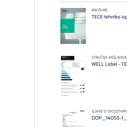
BROŠURE
TECE tehnika is
STRUČNA MIŠLJENJA 
WELL Label - T
IZJAVE O SVOJSTVIMA
DOP_14055-1_H