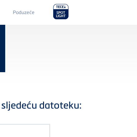
Main
Poduzeće
Menu
2
sljedeću datoteku: