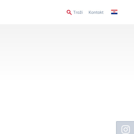
Secondary
Traži
Kontakt
Menu
Floating
Sidebar