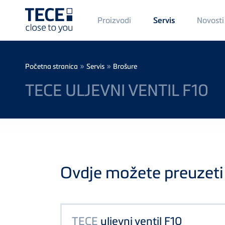
Main
Proizvodi
Novosti
Servis
Menü
1
Skip to main content
Breadcrumb
»
»
Početna stranica
Servis
Brošure
TECE ULJEVNI VENTIL F10
Ovdje možete preuzeti 
TECE
uljevni ventil F10