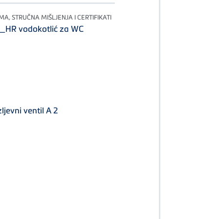
MA, STRUČNA MIŠLJENJA I CERTIFIKATI
HR vodokotlić za WC
jevni ventil A 2