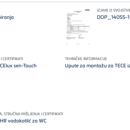
IZJAVE O SVOJSTVI
piranja
DOP_14055-1_
I CERTIFIKATI
TEHNIČKE INFORMACIJE
ECElux sen-Touch
Upute za montažu za TECE izl
, STRUČNA MIŠLJENJA I CERTIFIKATI
R vodokotlić za WC